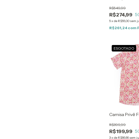
R$549,99
R$274,99
5
5
x
de
R$55,00
sem j
R$261,24
com
ESGOTADO
Camisa Privê F
R$399,99
R$199,99
5
3
x
de
R$66,66
sem j