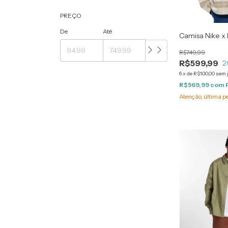
PREÇO
De
Até
Camisa Nike x 
R$749,99
R$599,99
2
6
x
de
R$100,00
sem 
R$569,99
com
Atenção, última p