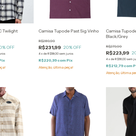
 Twilight
Camisa Tupode Past Sig Vinho
Camisa Tupode
Black/Grey
R$289,99
R$279,99
R$231,99
0
% OFF
20
% OFF
R$223,99
2
uros
4
x
de
R$58,00
sem juros
4
x
de
R$56,00
sem j
Pix
R$220,39
com
Pix
R$212,79
com
P
eça!
Atenção, última peça!
Atenção, última pe