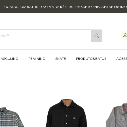
FF COM CUPOM RATUS10 ACIMA DE R$ 399,99. *EXCETO SNEAKERS E PROM
ASCULINO
FEMININO
SKATE
PRODUTOS RATUS
ACES