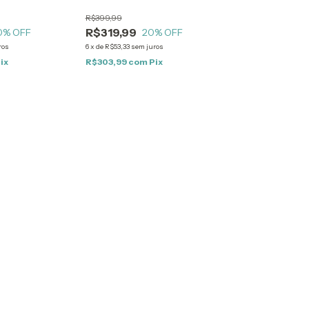
R$399,99
R$319,99
0
% OFF
20
% OFF
ros
6
x
de
R$53,33
sem juros
ix
R$303,99
com
Pix