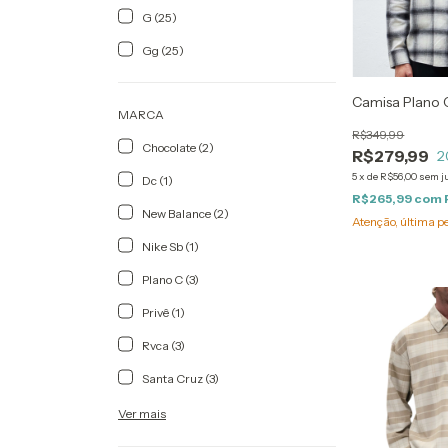
G (25)
Gg (25)
Camisa Plano C
MARCA
R$349,99
Chocolate (2)
R$279,99
2
5
x
de
R$56,00
sem j
Dc (1)
R$265,99
com
New Balance (2)
Atenção, última p
Nike Sb (1)
Plano C (3)
Privê (1)
Rvca (3)
Santa Cruz (3)
Ver mais