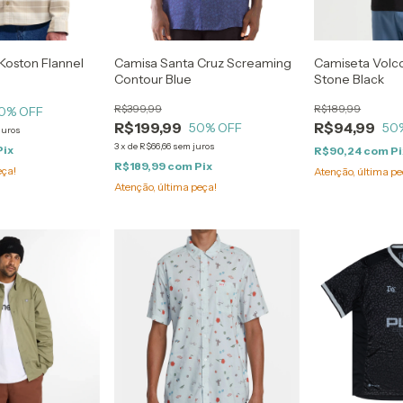
Koston Flannel
Camisa Santa Cruz Screaming
Camiseta Volco
Contour Blue
Stone Black
R$399,99
R$189,99
0
% OFF
R$199,99
R$94,99
50
% OFF
50
juros
3
x
de
R$66,66
sem juros
Pix
R$90,24
com
Pi
R$189,99
com
Pix
eça!
Atenção, última pe
Atenção, última peça!