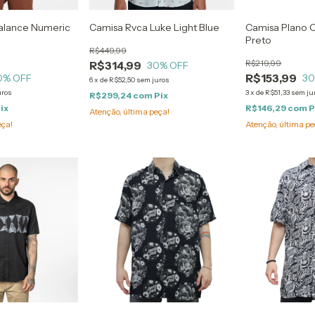
alance Numeric
Camisa Rvca Luke Light Blue
Camisa Plano C
Preto
R$449,99
R$219,99
R$314,99
30
% OFF
R$153,99
0
% OFF
3
6
x
de
R$52,50
sem juros
uros
3
x
de
R$51,33
sem ju
R$299,24
com
Pix
ix
R$146,29
com
P
Atenção, última peça!
eça!
Atenção, última pe