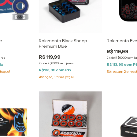
e
Rolamento Black Sheep
Rolamento Eve
Premium Blue
R$119,99
R$119,99
uros
2
x
de
R$60,00
sem ju
2
x
de
R$60,00
sem juros
ix
R$113,99
com
P
R$113,99
com
Pix
toque!
Só restam
2
em es
Atenção, última peça!