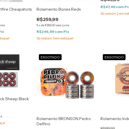
R$47,49
com
Pi
tfire Cheapshots
Rolamento Bones Reds
Só restam
2
em es
R$259,99
uros
5
x
de
R$52,00
sem juros
Pix
R$246,99
com
Pix
toque!
Só restam
3
em estoque!
ESGOTADO
ESGOTADO
ck Sheep Black
ix
Rolamento BRONSON Pedro
Rolamento In
eça!
Delfino
R$139,99