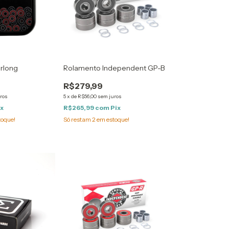
rlong
Rolamento Independent GP-B
R$279,99
ros
5
x
de
R$56,00
sem juros
ix
R$265,99
com
Pix
toque!
Só restam
2
em estoque!