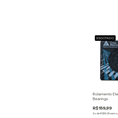
ESGOTADO
Rolamento El
Bearings
R$159,99
3
x
de
R$53,33
sem j