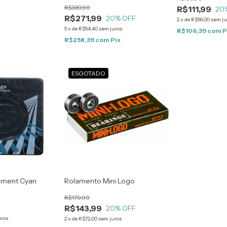
R$339,99
R$111,99
20
R$271,99
20
% OFF
2
x
de
R$56,00
sem ju
5
x
de
R$54,40
sem juros
R$106,39
com
P
R$258,39
com
Pix
ESGOTADO
ement Cyan
Rolamento Mini Logo
R$179,99
R$143,99
20
% OFF
uros
2
x
de
R$72,00
sem juros