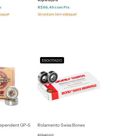
x
R$66,49
com
Pix
toque!
Só restam
3
em estoque!
ESGOTADO
dependent GP-S
Rolamento Swiss Bones
R$649,99