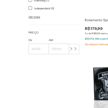
Everlong (1)
Independent (3)
Ver mais
Rolamento Spi
R$179,99
PREÇO
3
x
de
R$60,00
sem j
R$170,99
com
De
Até
Só restam
2
em es