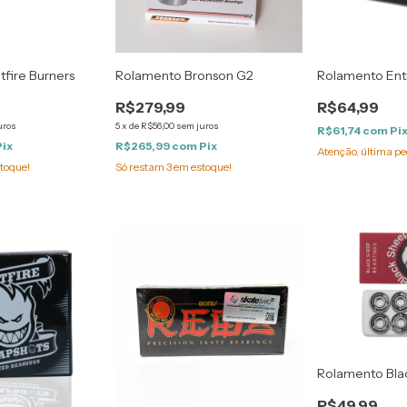
tfire Burners
Rolamento Bronson G2
Rolamento Entr
R$279,99
R$64,99
uros
5
x
de
R$56,00
sem juros
R$61,74
com
Pi
Pix
R$265,99
com
Pix
Atenção, última pe
toque!
Só restam
3
em estoque!
Rolamento Blac
R$49,99