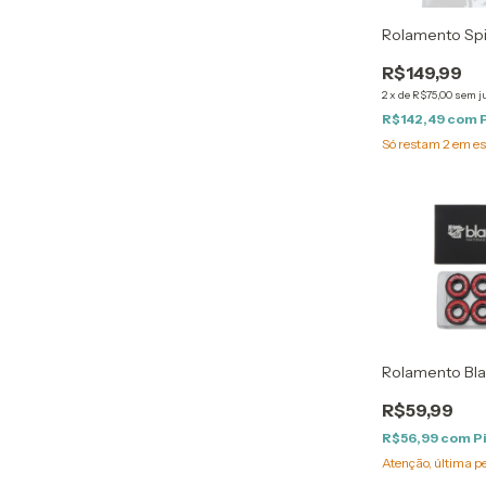
Rolamento Spi
R$149,99
2
x
de
R$75,00
sem j
R$142,49
com
Só restam
2
em es
Rolamento Bla
R$59,99
R$56,99
com
P
Atenção, última p