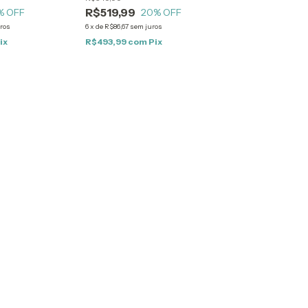
R$519,99
% OFF
20
% OFF
ros
6
x
de
R$86,67
sem juros
ix
R$493,99
com
Pix