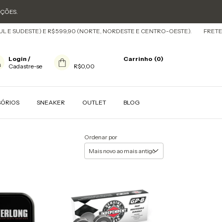
OÇÕES.
UDESTE) E R$ 599,90 (NORTE, NORDESTE E CENTRO-OESTE).
FRETE GRÁTIS
Login
/
Carrinho
(
0
)
Cadastre-se
R$0,00
SÓRIOS
SNEAKER
OUTLET
BLOG
Ordenar por