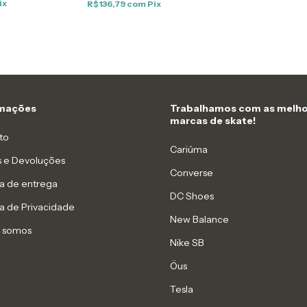
ix
R$136,79
com
Pix
rmações
Trabalhamos com as melho
marcas de skate!
to
Cariúma
s e Devoluções
Converse
ca de entrega
DC Shoes
ca de Privacidade
New Balance
 somos
Nike SB
Öus
Tesla