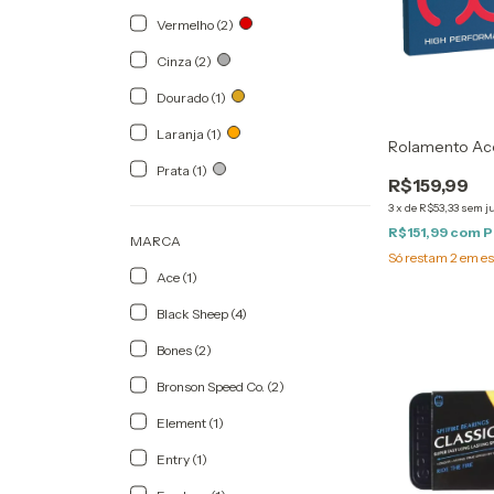
Vermelho (2)
Cinza (2)
Dourado (1)
Laranja (1)
Rolamento Ac
Prata (1)
R$159,99
3
x
de
R$53,33
sem j
R$151,99
com
P
MARCA
Só restam
2
em es
Ace (1)
Black Sheep (4)
Bones (2)
Bronson Speed Co. (2)
Element (1)
Entry (1)