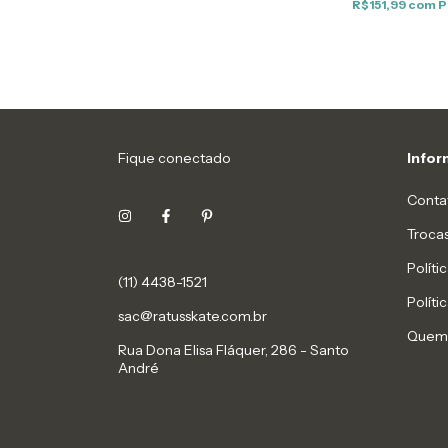
R$151,99
com
P
Fique conectado
Info
Conta
Troca
Políti
(11) 4438-1521
Políti
sac@ratusskate.com.br
Quem
Rua Dona Elisa Fláquer, 286 - Santo
André