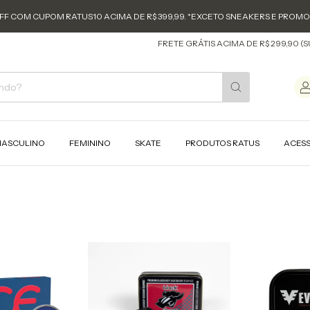
FF COM CUPOM RATUS10 ACIMA DE R$ 399,99. *EXCETO SNEAKERS E PROM
FRETE GRÁTIS ACIMA DE R$ 299,90 (SUL E S
ASCULINO
FEMININO
SKATE
PRODUTOS RATUS
ACES