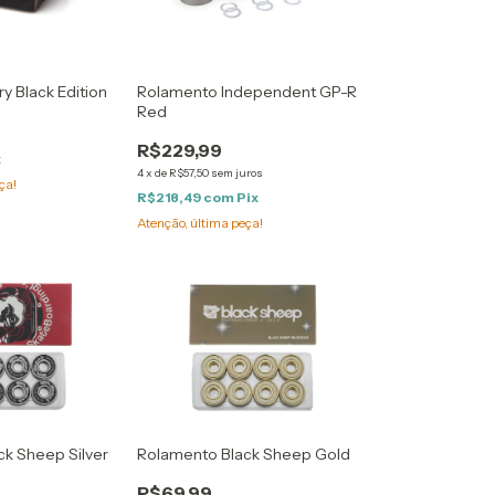
y Black Edition
Rolamento Independent GP-R
Red
R$229,99
x
4
x
de
R$57,50
sem juros
ça!
R$218,49
com
Pix
Atenção, última peça!
k Sheep Silver
Rolamento Black Sheep Gold
R$69,99