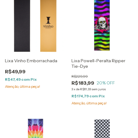
Lixa Vinho Emborrachada
Lixa Powell-Peralta Ripper
Tie-Dye
R$49,99
R$229,99
R$47,49
com
Pix
R$183,99
20
% OFF
Atenção, última peça!
3
x
de
R$61,33
sem juros
R$174,79
com
Pix
Atenção, última peça!