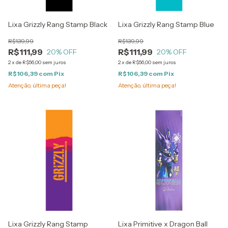
Lixa Grizzly Rang Stamp Black
Lixa Grizzly Rang Stamp Blue
R$139,99
R$139,99
R$111,99
R$111,99
20
% OFF
20
% OFF
2
x
de
R$56,00
sem juros
2
x
de
R$56,00
sem juros
R$106,39
com
Pix
R$106,39
com
Pix
Atenção, última peça!
Atenção, última peça!
Lixa Grizzly Rang Stamp
Lixa Primitive x Dragon Ball