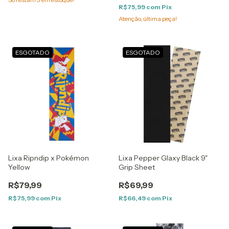
R$75,99
com
Pix
Atenção, última peça!
ESGOTADO
ESGOTADO
Lixa Ripndip x Pokémon
Lixa Pepper Glaxy Black 9"
Yellow
Grip Sheet
R$79,99
R$69,99
R$75,99
com
Pix
R$66,49
com
Pix