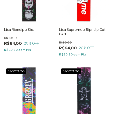
Lixa Ripndip x Kiss
Lixa Supreme x Ripndip Cat
Red
R$80,00
R$80,00
R$64,00
20
% OFF
R$64,00
20
% OFF
R$60,80
com
Pix
R$60,80
com
Pix
ESGOTADO
ESGOTADO