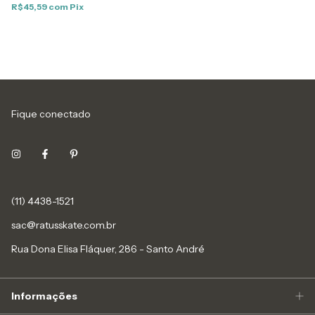
R$45,59
com
Pix
Fique conectado
(11) 4438-1521
sac@ratusskate.com.br
Rua Dona Elisa Fláquer, 286 - Santo André
Informações