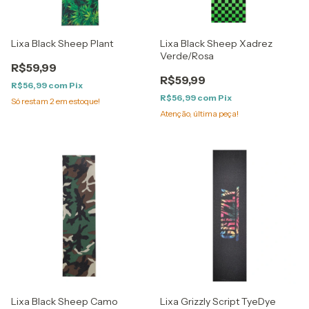
Lixa Black Sheep Plant
Lixa Black Sheep Xadrez
Verde/Rosa
R$59,99
R$59,99
R$56,99
com
Pix
R$56,99
com
Pix
Só restam
2
em estoque!
Atenção, última peça!
Lixa Black Sheep Camo
Lixa Grizzly Script TyeDye