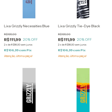
Lixa Grizzly Necessities Blue
Lixa Grizzly Tie-Dye Black
R$139,99
R$139,99
R$111,99
R$111,99
20
% OFF
20
% OFF
2
x
de
R$56,00
sem juros
2
x
de
R$56,00
sem juros
R$106,39
com
Pix
R$106,39
com
Pix
Atenção, última peça!
Atenção, última peça!