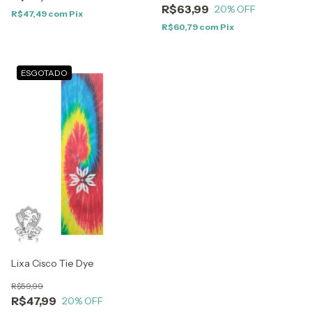
R$63,99
20
% OFF
R$47,49
com
Pix
R$60,79
com
Pix
ESGOTADO
Lixa Cisco Tie Dye
R$59,99
R$47,99
20
% OFF