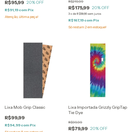
R$219,99
R$95,99
20
% OFF
R$175,99
20
% OFF
R$91,19
com
Pix
3
x
de
R$58,66
sem juros
Atenção, última peça!
R$167,19
com
Pix
Só restam
2
em estoque!
Lixa Mob Grip Classic
Lixa Importada Grizzly GripTap
Tie Dye
R$99,99
R$99,99
R$94,99
com
Pix
R$79,99
20
% OFF
Só restam
5
em estoque!