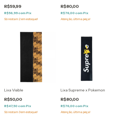
R$59,99
R$80,00
R$56,99
com
Pix
R$76,00
com
Pix
Só restam
2
em estoque!
Atenção, última peça!
Lixa Visible
Lixa Supreme x Pokemon
R$50,00
R$80,00
R$47,50
com
Pix
R$76,00
com
Pix
Só restam
3
em estoque!
Atenção, última peça!