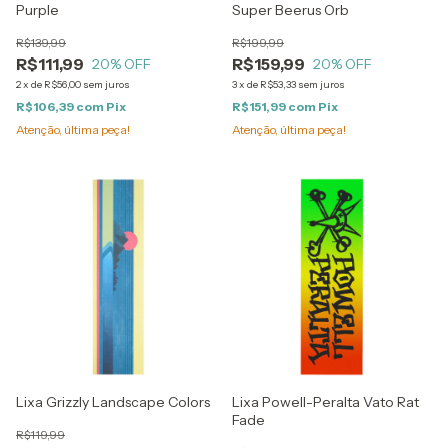
Purple
Super Beerus Orb
R$139,99
R$199,99
R$111,99
R$159,99
20
% OFF
20
% OFF
2
x
de
R$56,00
sem juros
3
x
de
R$53,33
sem juros
R$106,39
com
Pix
R$151,99
com
Pix
Atenção, última peça!
Atenção, última peça!
Lixa Grizzly Landscape Colors
Lixa Powell-Peralta Vato Rat
Fade
R$119,99