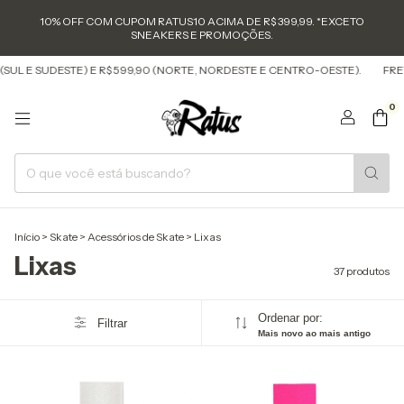
10% OFF COM CUPOM RATUS10 ACIMA DE R$ 399,99. *EXCETO
SNEAKERS E PROMOÇÕES.
 E SUDESTE) E R$ 599,90 (NORTE, NORDESTE E CENTRO-OESTE).
FRETE GR
0
Início
>
Skate
>
Acessórios de Skate
>
Lixas
Lixas
37 produtos
Ordenar por:
Filtrar
Mais novo ao mais antigo