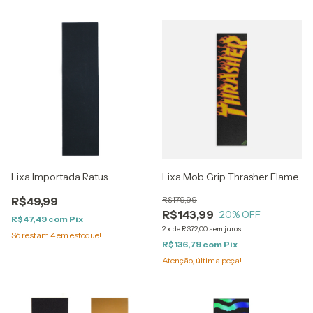
Lixa Importada Ratus
Lixa Mob Grip Thrasher Flame
R$49,99
R$179,99
R$143,99
20
% OFF
R$47,49
com
Pix
2
x
de
R$72,00
sem juros
Só restam
4
em estoque!
R$136,79
com
Pix
Atenção, última peça!