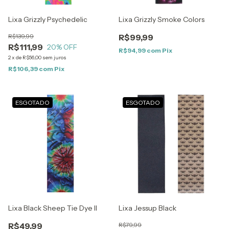
Lixa Grizzly Psychedelic
Lixa Grizzly Smoke Colors
R$139,99
R$99,99
R$111,99
20
% OFF
R$94,99
com
Pix
2
x
de
R$56,00
sem juros
R$106,39
com
Pix
ESGOTADO
ESGOTADO
Lixa Black Sheep Tie Dye II
Lixa Jessup Black
R$49,99
R$79,99