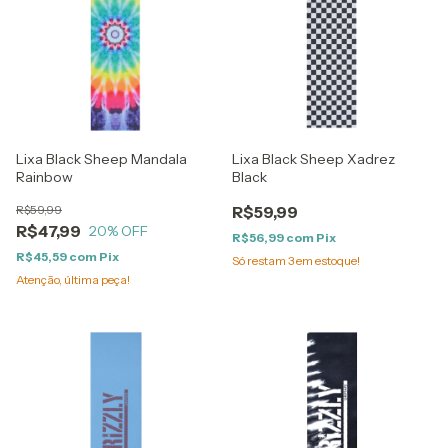
Lixa Black Sheep Mandala
Lixa Black Sheep Xadrez
Rainbow
Black
R$59,99
R$59,99
R$47,99
20
% OFF
R$56,99
com
Pix
R$45,59
com
Pix
Só restam
3
em estoque!
Atenção, última peça!