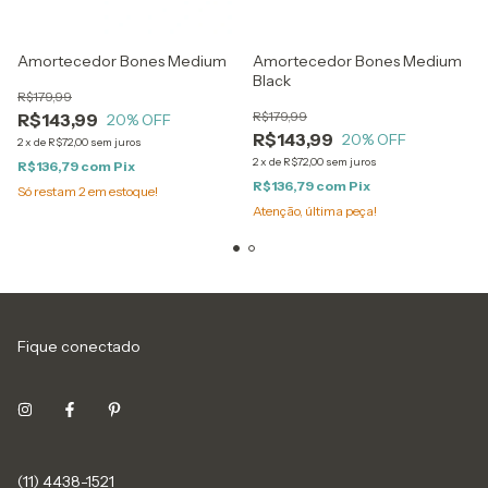
Amortecedor Bones Medium
Amortecedor Bones Medium
Black
R$179,99
R$179,99
R$143,99
20
% OFF
R$143,99
20
% OFF
2
x
de
R$72,00
sem juros
2
x
de
R$72,00
sem juros
R$136,79
com
Pix
R$136,79
com
Pix
Só restam
2
em estoque!
Atenção, última peça!
Fique conectado
(11) 4438-1521