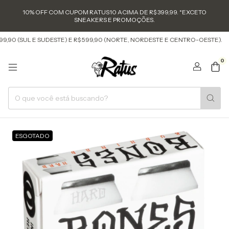
10% OFF COM CUPOM RATUS10 ACIMA DE R$ 399,99. *EXCETO
SNEAKERS E PROMOÇÕES.
 (SUL E SUDESTE) E R$ 599,90 (NORTE, NORDESTE E CENTRO-OESTE).
FRE
0
ESGOTADO