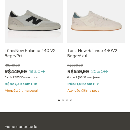
Tênis New Balance 440 V2
Tenis New Balance 440V2
Bege/Prt
Bege/Azul
R$549,99
R$699,99
R$449,99
R$559,99
18
% OFF
20
% OFF
6
x
de
R$75,00
sem juros
6
x
de
R$93,33
sem juros
R$427,49
com
Pix
R$531,99
com
Pix
Atenção, última peça!
Atenção, última peça!
Fique conectado