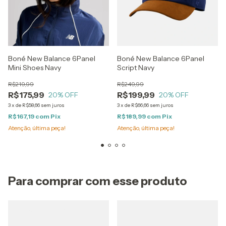
Boné New Balance 6Panel
Boné New Balance 6Panel
Mini Shoes Navy
Script Navy
R$219,99
R$249,99
R$175,99
R$199,99
20
% OFF
20
% OFF
3
x
de
R$58,66
sem juros
3
x
de
R$66,66
sem juros
R$167,19
com
Pix
R$189,99
com
Pix
Atenção, última peça!
Atenção, última peça!
Para comprar com esse produto