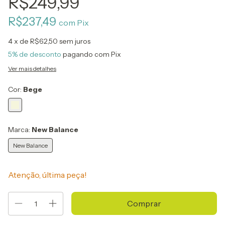
R$249,99
R$237,49
com
Pix
4
x de
R$62,50
sem juros
5% de desconto
pagando com Pix
Ver mais detalhes
Cor:
Bege
Marca:
New Balance
New Balance
Atenção, última peça!