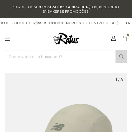
10% OFF COM CUPOM RATUS10 ACIMA DE R$ 399,99. *EXCETO
SNEAKERS E PROMOÇÕES.
SUL E SUDESTE) E R$ 599,90 (NORTE, NORDESTE E CENTRO-OESTE).
FRETE
0
1
/
3