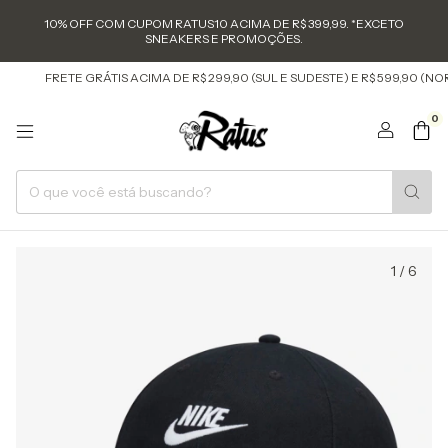
10% OFF COM CUPOM RATUS10 ACIMA DE R$ 399,99. *EXCETO
SNEAKERS E PROMOÇÕES.
FRETE GRÁTIS ACIMA DE R$ 299,90 (SUL E SUDESTE) E R$ 599,90 (NOR
0
1
/
6