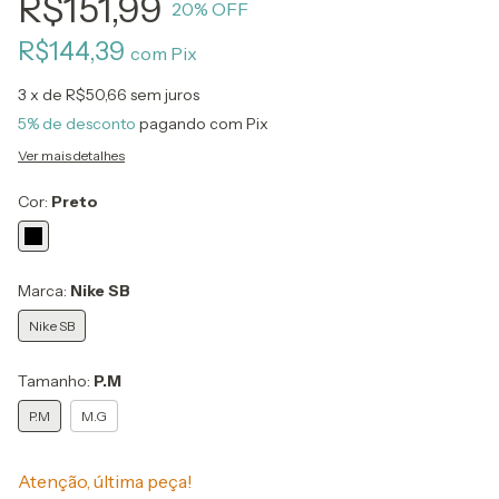
R$151,99
20
% OFF
R$144,39
com
Pix
3
x de
R$50,66
sem juros
5% de desconto
pagando com Pix
Ver mais detalhes
Cor:
Preto
Marca:
Nike SB
Nike SB
Tamanho:
P.M
P.M
M.G
Atenção, última peça!