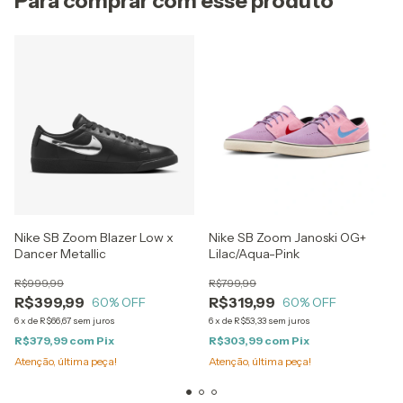
Para comprar com esse produto
Nike SB Zoom Blazer Low x
Nike SB Zoom Janoski OG+
Dancer Metallic
Lilac/Aqua-Pink
R$999,99
R$799,99
R$399,99
R$319,99
60
% OFF
60
% OFF
6
x
de
R$66,67
sem juros
6
x
de
R$53,33
sem juros
R$379,99
com
Pix
R$303,99
com
Pix
Atenção, última peça!
Atenção, última peça!