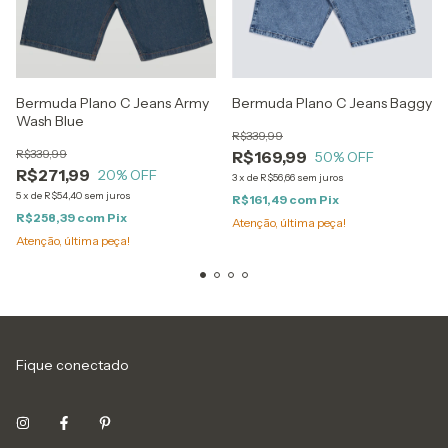
Bermuda Plano C Jeans Army
Bermuda Plano C Jeans Baggy
Wash Blue
R$339,99
R$339,99
R$169,99
50
% OFF
R$271,99
20
% OFF
3
x
de
R$56,66
sem juros
5
x
de
R$54,40
sem juros
R$161,49
com
Pix
R$258,39
com
Pix
Atenção, última peça!
Atenção, última peça!
Fique conectado