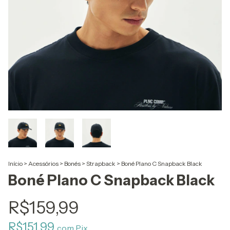
Início
>
Acessórios
>
Bonés
>
Strapback
>
Boné Plano C Snapback Black
Boné Plano C Snapback Black
R$159,99
R$151,99
com
Pix