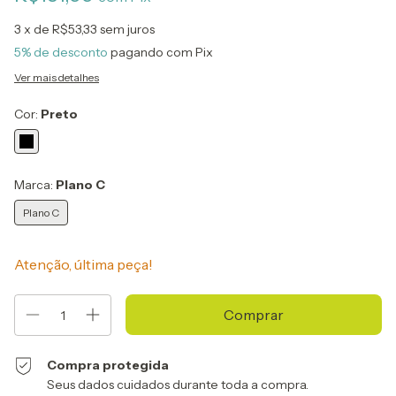
3
x de
R$53,33
sem juros
5% de desconto
pagando com Pix
Ver mais detalhes
Cor:
Preto
Marca:
Plano C
Plano C
Atenção, última peça!
Compra protegida
Seus dados cuidados durante toda a compra.