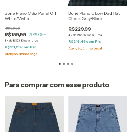
Bone Plano C Six Panel Off
Boné Plano C Low Dad Hat
White/Vinho
Check Gray/Black
R$199,99
R$229,99
R$159,99
20
% OFF
4
x
de
R$57,50
sem juros
3
x
de
R$53,33
sem juros
R$218,49
com
Pix
R$151,99
com
Pix
Atenção, última peça!
Atenção, última peça!
Para comprar com esse produto