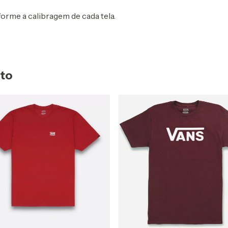
rme a calibragem de cada tela.
uto