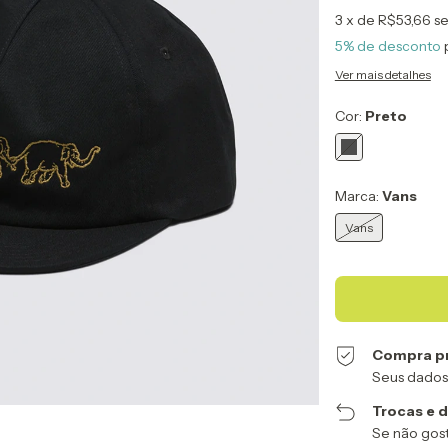
3
x de
R$53,66
se
5% de desconto
Ver mais detalhes
Cor:
Preto
Marca:
Vans
Vans
Compra p
Seus dados
Trocas e 
Se não gost