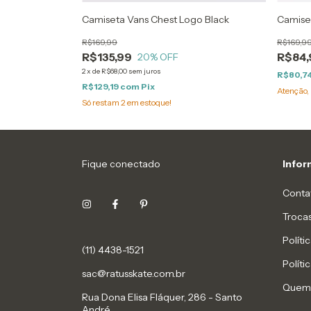
Camiseta Vans Chest Logo Black
Camise
R$169,99
R$169,9
R$135,99
R$84,
20
% OFF
2
x
de
R$68,00
sem juros
R$80,7
R$129,19
com
Pix
Atenção, 
Só restam
2
em estoque!
Fique conectado
Info
Conta
Troca
Políti
(11) 4438-1521
Políti
sac@ratusskate.com.br
Quem
Rua Dona Elisa Fláquer, 286 - Santo
André