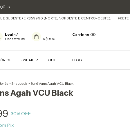
OÇÕES.
DESTE) E R$ 599,90 (NORTE, NORDESTE E CENTRO-OESTE).
FRETE GRÁTIS
Login
/
Carrinho
(
0
)
Cadastre-se
R$0,00
SÓRIOS
SNEAKER
OUTLET
BLOG
Bonés
>
Snapback
>
Boné Vans Agah VCU Black
ns Agah VCU Black
99
30
% OFF
om
Pix