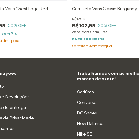
ta Vans Chest Logo Red
Camiseta Vans Classic Burgundy
9
R$129,99
99
R$103,99
50
% OFF
20
% OFF
2
x
de
R$52,00
sem juros
4
com
Pix
R$98,79
com
Pix
última peça!
Só restam
4
em estoque!
rmações
Trabalhamos com as melho
marcas de skate!
to
Cariúma
s e Devoluções
Converse
ca de entrega
DC Shoes
ca de Privacidade
New Balance
 somos
Nike SB