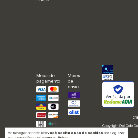
Meios de
Meios
pagamento
de
envio
Verificada por
Copyright Del Cole Co
Ao navegar por este site
você aceita o uso de cookies
para agilizar
a sua experiência de compra.
Entendi