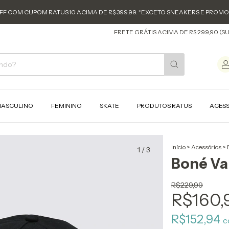
FF COM CUPOM RATUS10 ACIMA DE R$ 399,99. *EXCETO SNEAKERS E PROM
FRETE GRÁTIS ACIMA DE R$ 299,90 (SUL E SU
ASCULINO
FEMININO
SKATE
PRODUTOS RATUS
ACES
Início
>
Acessórios
>
1
/
3
Boné Va
R$229,99
R$160,
R$152,94
c