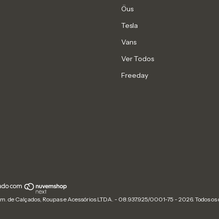
Öus
Tesla
Vans
Ver Todos
Freeday
m. de Calçados, Roupas e Acessórios LTDA. - 08.937.925/0001-75 - 2026. Todos os d