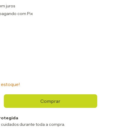
em juros
pagando com Pix
estoque!
rotegida
 cuidados durante toda a compra.