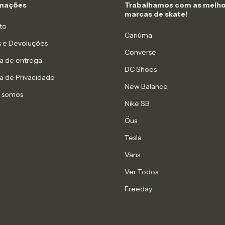
rmações
Trabalhamos com as melho
marcas de skate!
to
Cariúma
s e Devoluções
Converse
ca de entrega
DC Shoes
ca de Privacidade
New Balance
 somos
Nike SB
Öus
Tesla
Vans
Ver Todos
Freeday