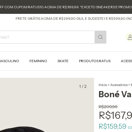
FF COM CUPOM RATUS10 ACIMA DE R$ 399,99. *EXCETO SNEAKERS E PROM
FRETE GRÁTIS ACIMA DE R$ 299,90 (SUL E SUDESTE) E R$ 599,90 (NORTE
ASCULINO
FEMININO
SKATE
PRODUTOS RATUS
ACES
Início
>
Acessórios
>
1
/
2
Boné Va
R$209,99
R$167,
R$159,59
c