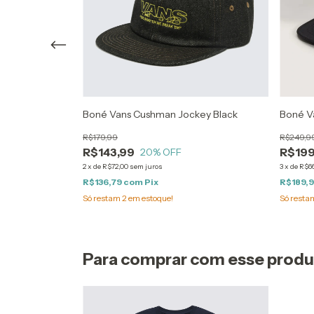
k
Boné Vans Cushman Jockey Black
Boné V
R$179,99
R$249,9
R$143,99
R$199
20
% OFF
2
x
de
R$72,00
sem juros
3
x
de
R$66
R$136,79
com
Pix
R$189,
Só restam
2
em estoque!
Só rest
Para comprar com esse prod