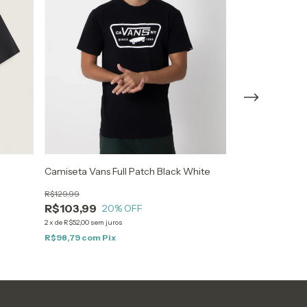
Camiseta Vans Full Patch Black White
Camiseta Vans 
R$129,99
R$129,99
R$103,99
R$103,99
20
% OFF
20
2
x
de
R$52,00
sem juros
2
x
de
R$52,00
sem ju
R$98,79
com
Pix
R$98,79
com
Pi
Atenção, última pe