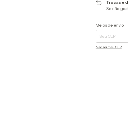
Trocas e 
Se não gost
Entregas para o CEP
Meios de envio
Não sei meu CEP