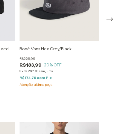
tured
Boné Vans Hex Grey/Black
Boné Vans Aga
R$229,99
R$229,99
R$183,99
R$160,99
20
% OFF
30
3
x
de
R$61,33
sem juros
3
x
de
R$53,66
sem jur
R$174,79
com
Pix
R$152,94
com
P
Atenção, última peça!