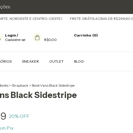
OÇÕES.
, NORDESTE E CENTRO-OESTE).
FRETE GRÁTIS ACIMA DE R$ 299,90 (SUL E
Login
/
Carrinho
(
0
)
Cadastre-se
R$0,00
SÓRIOS
SNEAKER
OUTLET
BLOG
Bonés
>
Strapback
>
Boné Vans Black Sidestripe
ns Black Sidestripe
99
20
% OFF
om
Pix