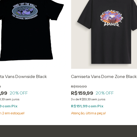
ta Vans Downside Black
Camiseta Vans Dome Zone Black
9
R$199,99
,99
R$159,99
20
% OFF
20
% OFF
,33
sem juros
3
x
de
R$53,33
sem juros
9
com
Pix
R$151,99
com
Pix
am
2
em estoque!
Atenção, última peça!