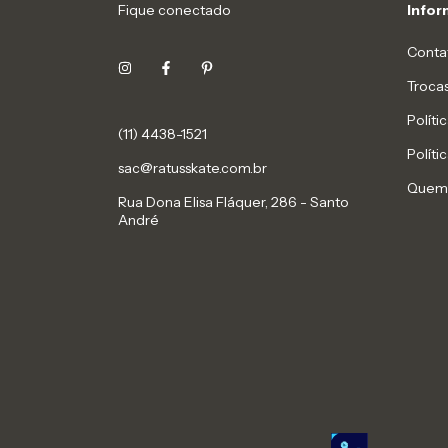
Fique conectado
Info
Conta
Troca
Políti
(11) 4438-1521
Políti
sac@ratusskate.com.br
Quem
Rua Dona Elisa Fláquer, 286 - Santo
André