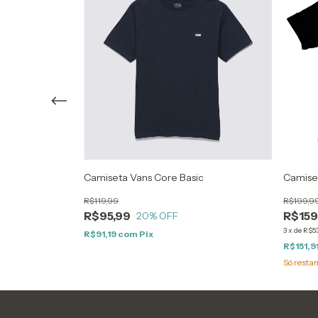
s Black
Camiseta Vans Core Basic
Camise
R$119,99
R$199,9
R$95,99
R$159
20
% OFF
3
x
de
R$53
R$91,19
com
Pix
R$151,9
Só rest