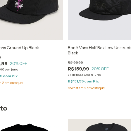
ans Ground Up Black
Boné Vans Half Box Low Unstruc
Black
9
R$199,99
,99
20
% OFF
R$159,99
20
% OFF
,66
sem juros
3
x
de
R$53,33
sem juros
99
com
Pix
R$151,99
com
Pix
am
2
em estoque!
Só restam
2
em estoque!
uto