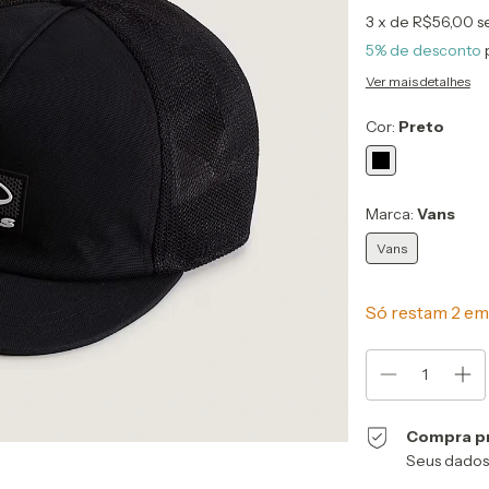
3
x de
R$56,00
s
5% de desconto
Ver mais detalhes
Cor:
Preto
Marca:
Vans
Vans
Só restam
2
em 
Compra p
Seus dados