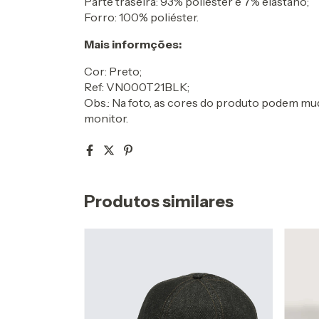
Parte traseira: 93% poliéster e 7% elastano;
Forro: 100% poliéster.
Mais informções:
Cor: Preto;
Ref: VN000T21BLK;
Obs.: Na foto, as cores do produto podem mud
monitor.
Produtos similares