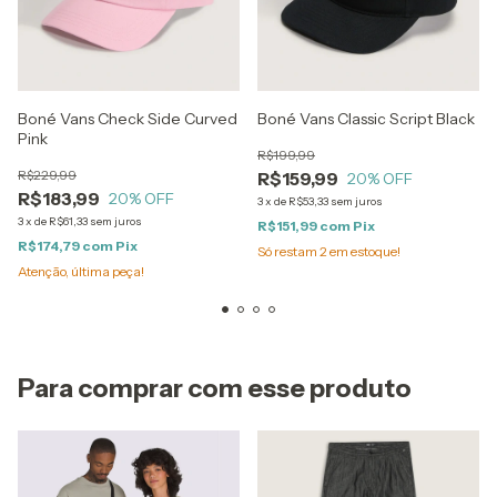
Boné Vans Check Side Curved
Boné Vans Classic Script Black
Pink
R$199,99
R$229,99
R$159,99
20
% OFF
R$183,99
20
% OFF
3
x
de
R$53,33
sem juros
3
x
de
R$61,33
sem juros
R$151,99
com
Pix
R$174,79
com
Pix
Só restam
2
em estoque!
Atenção, última peça!
Para comprar com esse produto