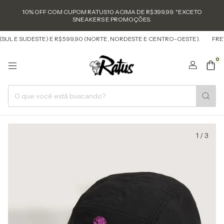
10% OFF COM CUPOM RATUS10 ACIMA DE R$ 399,99. *EXCETO
SNEAKERS E PROMOÇÕES.
SUL E SUDESTE) E R$ 599,90 (NORTE, NORDESTE E CENTRO-OESTE).
FRETE
0
1
/
3