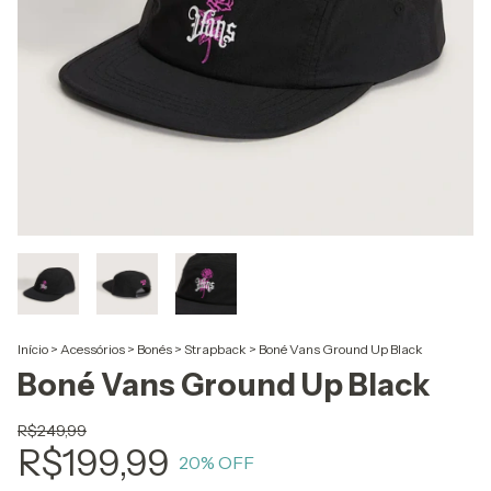
Início
>
Acessórios
>
Bonés
>
Strapback
>
Boné Vans Ground Up Black
Boné Vans Ground Up Black
R$249,99
R$199,99
20
% OFF