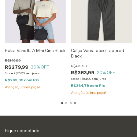
Bolsa Vans Its A Mini Cinc Black
Calça Vans Loose Tapered
Black
R$349,99
R$479,99
R$279,99
20
% OFF
R$383,99
20
% OFF
5
x
de
R$56,00
sem juros
6
x
de
R$64,00
sem juros
R$265,99
com
Pix
R$364,79
com
Pix
Atenção, última peça!
Atenção, última peça!
Fique conectado