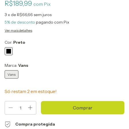
R$189,99
com
Pix
3
x de
R$66,66
sem juros
5% de desconto
pagando com Pix
Ver mais detalhes
Cor:
Preto
Marca:
Vans
Vans
Só restam
2
em estoque!
Compra protegida