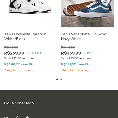
Tênis Converse Weapon
Tênis Vans Skate Old Skool
White/Black
Navy White
R$649,99
R$449,99
R$259,99
R$359,99
60
% OFF
20
% OFF
5
x
de
R$52,00
sem juros
6
x
de
R$60,00
sem juros
R$246,99
com
Pix
R$341,99
com
Pix
Atenção, última peça!
Atenção, última peça!
Fique conectado