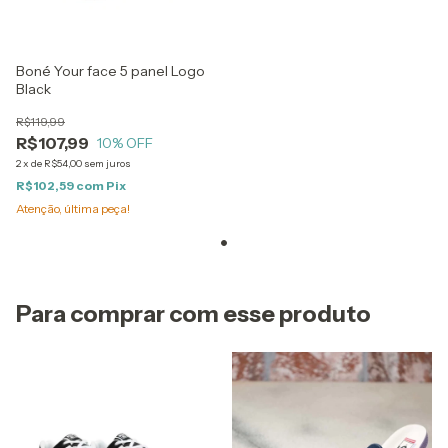
Boné Your face 5 panel Logo
Black
R$119,99
R$107,99
10
% OFF
2
x
de
R$54,00
sem juros
R$102,59
com
Pix
Atenção, última peça!
Para comprar com esse produto