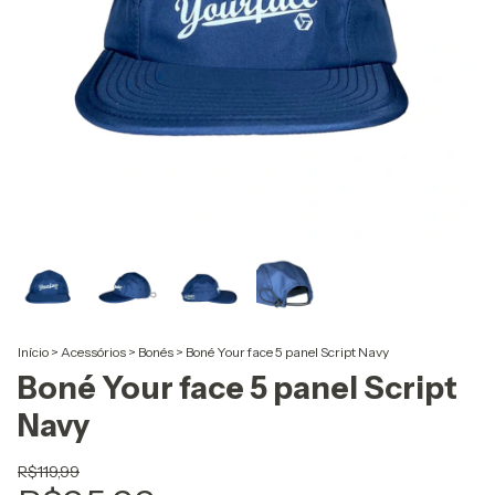
Início
>
Acessórios
>
Bonés
>
Boné Your face 5 panel Script Navy
Boné Your face 5 panel Script
Navy
R$119,99