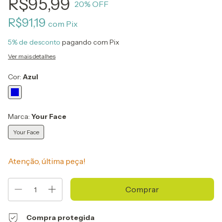
R$95,99
20
% OFF
R$91,19
com
Pix
5% de desconto
pagando com Pix
Ver mais detalhes
Cor:
Azul
Marca:
Your Face
Your Face
Atenção, última peça!
Compra protegida