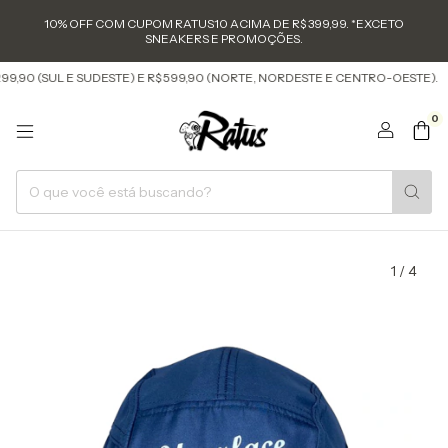
10% OFF COM CUPOM RATUS10 ACIMA DE R$ 399,99. *EXCETO
SNEAKERS E PROMOÇÕES.
 (SUL E SUDESTE) E R$ 599,90 (NORTE, NORDESTE E CENTRO-OESTE).
FRE
0
1
/
4