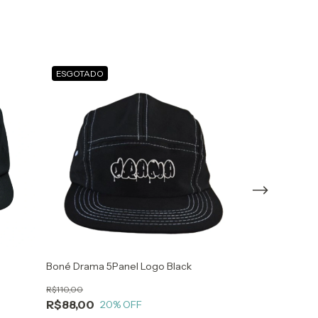
ESGOTADO
ESGOTADO
Boné Drama 5Panel Logo Black
Boné Drama 6 P
R$110,00
R$110,00
R$88,00
R$99,00
20
% OFF
10
%