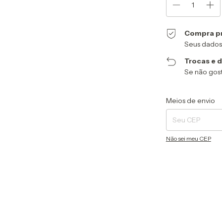
Compra p
Seus dados
Trocas e 
Se não gost
Entregas para o CEP
Meios de envio
Não sei meu CEP