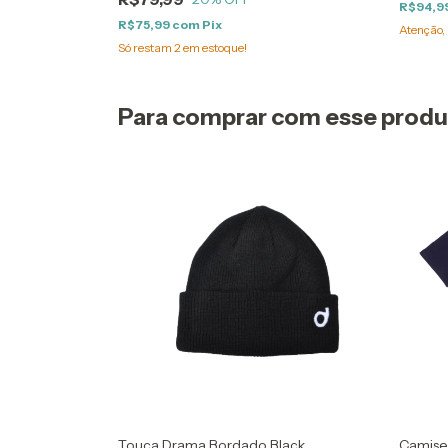
R$94,9
R$75,99
com
Pix
Atenção, 
Só restam
2
em estoque!
Para comprar com esse prod
Touca Drama Bordado Black
Camiset