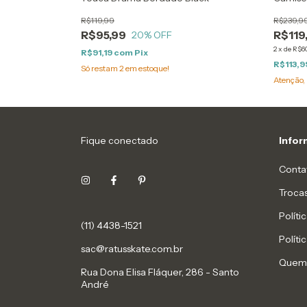
R$119,99
R$239,9
R$95,99
R$119
20
% OFF
2
x
de
R$6
R$91,19
com
Pix
R$113,9
Só restam
2
em estoque!
Atenção, 
Fique conectado
Info
Conta
Troca
Políti
(11) 4438-1521
Políti
sac@ratusskate.com.br
Quem
Rua Dona Elisa Fláquer, 286 - Santo
André