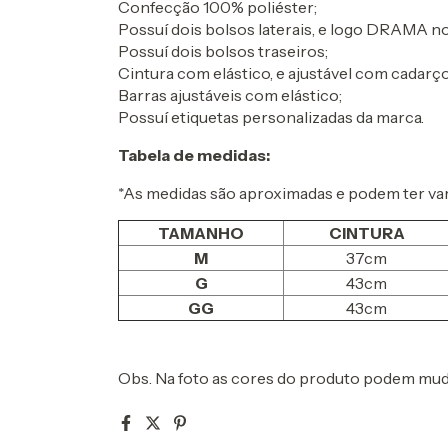
Confecção 100% poliéster;
Possuí dois bolsos laterais, e logo DRAMA n
Possuí dois bolsos traseiros;
Cintura com elástico, e ajustável com cadarço
Barras ajustáveis com elástico;
Possuí etiquetas personalizadas da marca.
Tabela de medidas:
*As medidas são aproximadas e podem ter vari
TAMANHO
CINTURA
M
37cm
G
43cm
GG
43cm
Obs. Na foto as cores do produto podem muda