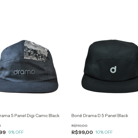
rama 5 Panel Digi Camo Black
Boné Drama D 5 Panel Black
0
R$110,00
99
R$99,00
9
% OFF
10
% OFF