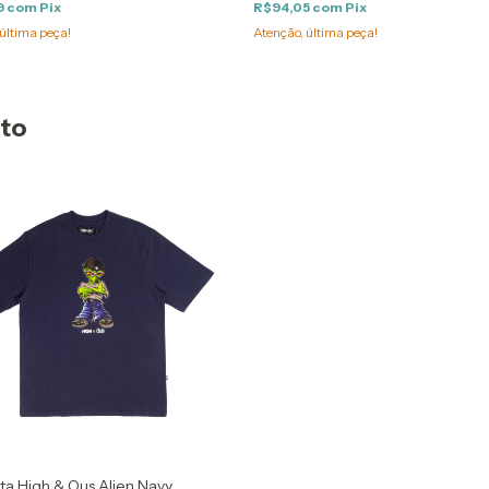
9
com
Pix
R$94,05
com
Pix
última peça!
Atenção, última peça!
uto
a High & Ous Alien Navy