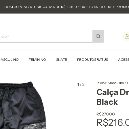
FF COM CUPOM RATUS10 ACIMA DE R$ 399,99. *EXCETO SNEAKERS E PROM
ASCULINO
FEMININO
SKATE
PRODUTOS RATUS
ACES
Início
>
Masculino
>
C
1
/
2
Calça D
Black
R$270,00
R$216,