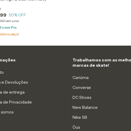
9
,99
50
% OFF
0,00
sem juros
9
com
Pix
última peça!
rmações
Trabalhamos com as melho
marcas de skate!
to
Cariúma
s e Devoluções
Converse
ca de entrega
DC Shoes
ca de Privacidade
New Balance
 somos
Nike SB
Öus