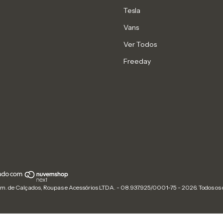
Tesla
Vans
Ver Todos
Freeday
m. de Calçados, Roupas e Acessórios LTDA. - 08.937.925/0001-75 - 2026. Todos os d