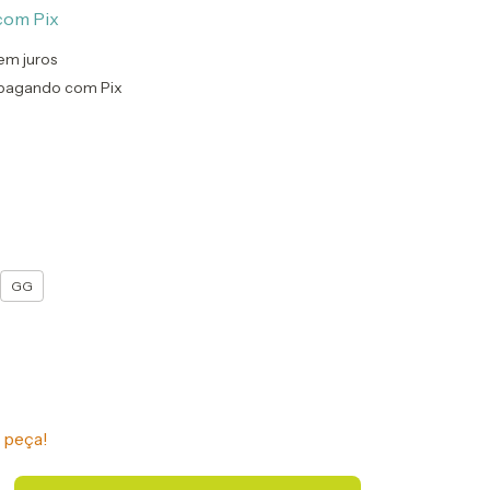
com
Pix
em juros
pagando com Pix
GG
 peça!