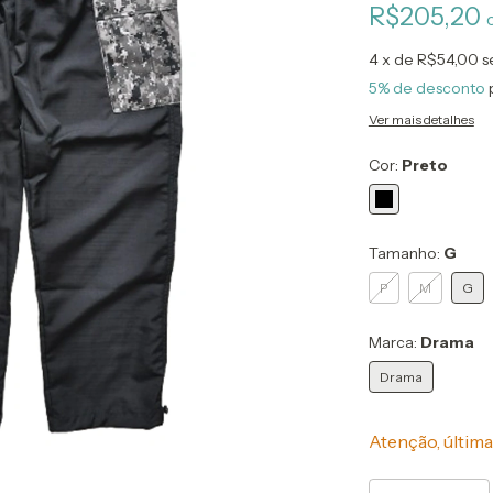
R$205,20
4
x de
R$54,00
s
5% de desconto
Ver mais detalhes
Cor:
Preto
Tamanho:
G
P
M
G
Marca:
Drama
Drama
Atenção, última