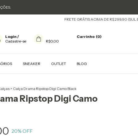
OÇÕES.
FRETE GRÁTIS ACIMA DE R$ 299,90 (SUL E SUDES
Login
/
Carrinho
(
0
)
Cadastre-se
R$0,00
SÓRIOS
SNEAKER
OUTLET
BLOG
alças
>
Calça Drama Ripstop Digi Camo Black
rama Ripstop Digi Camo
00
20
% OFF