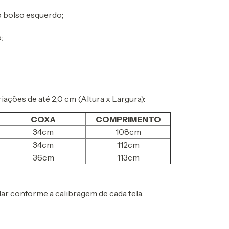
o bolso esquerdo;
;
ações de até 2,0 cm (Altura x Largura):
COXA
COMPRIMENTO
34cm
108cm
34cm
112cm
36cm
113cm
r conforme a calibragem de cada tela.