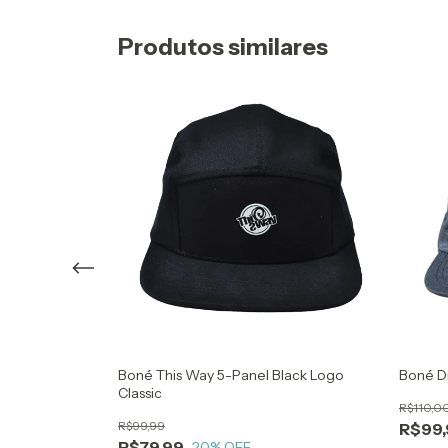
Produtos similares
ck
Boné This Way 5-Panel Black Logo
Boné D
Classic
R$110,0
R$99,99
R$99,
R$79,99
20
% OFF