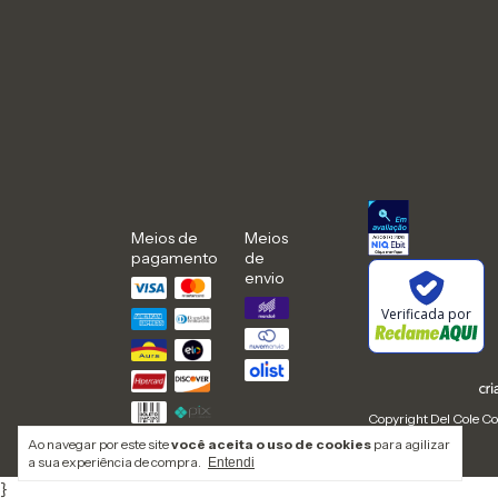
Meios de
Meios
pagamento
de
envio
Verificada por
Copyright Del Cole Co
Ao navegar por este site
você aceita o uso de cookies
para agilizar
a sua experiência de compra.
Entendi
}