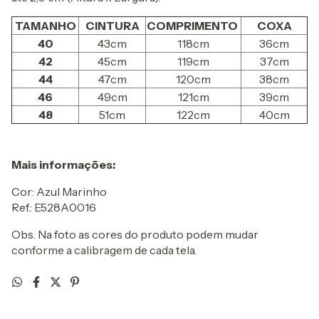
TAMANHO
CINTURA
COMPRIMENTO
COXA
40
43cm
118cm
36cm
42
45cm
119cm
37cm
44
47cm
120cm
38cm
46
49cm
121cm
39cm
48
51cm
122cm
40cm
Mais informações:
Cor: Azul Marinho
Ref.: E528A0016
Obs. Na foto as cores do produto podem mudar
conforme a calibragem de cada tela.