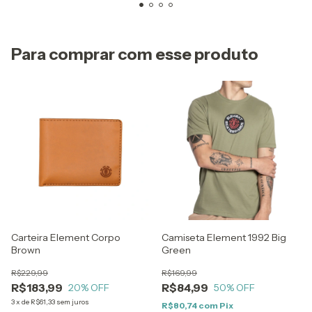
Para comprar com esse produto
Carteira Element Corpo
Camiseta Element 1992 Big
Brown
Green
R$229,99
R$169,99
R$183,99
R$84,99
20
% OFF
50
% OFF
3
x
de
R$61,33
sem juros
R$80,74
com
Pix