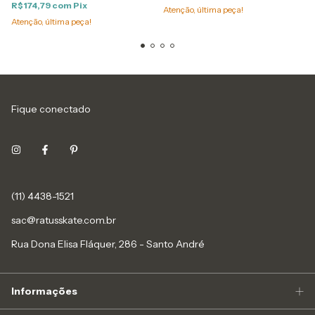
R$174,79
com
Pix
Atenção, última peça!
Atenção, última peça!
Fique conectado
(11) 4438-1521
sac@ratusskate.com.br
Rua Dona Elisa Fláquer, 286 - Santo André
Informações