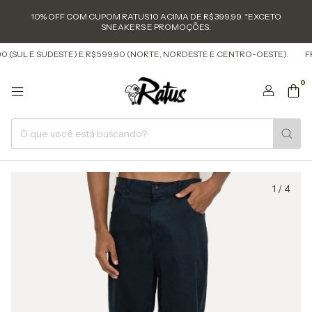
10% OFF COM CUPOM RATUS10 ACIMA DE R$ 399,99. *EXCETO
SNEAKERS E PROMOÇÕES.
(SUL E SUDESTE) E R$ 599,90 (NORTE, NORDESTE E CENTRO-OESTE).
FRET
0
1
/
4