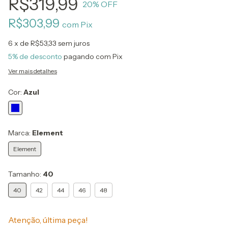
R$319,99
20
% OFF
R$303,99
com
Pix
6
x de
R$53,33
sem juros
5% de desconto
pagando com Pix
Ver mais detalhes
Cor:
Azul
Marca:
Element
Element
Tamanho:
40
40
42
44
46
48
Atenção, última peça!