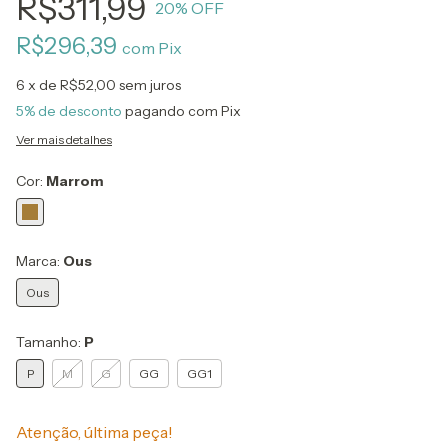
R$311,99
20
% OFF
R$296,39
com
Pix
6
x de
R$52,00
sem juros
5% de desconto
pagando com Pix
Ver mais detalhes
Cor:
Marrom
Marca:
Ous
Ous
Tamanho:
P
P
M
G
GG
GG1
Atenção, última peça!