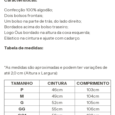
Características:
Confecção 100% algodão;
Dois bolsos frontais;
Um bolso na parte de trás, do lado direito;
Bordados acima do bolso traseiro;
Logo Öus bordado na altura da coxa esquerda;
Elástico na cintura e ajuste com cadarço.
Tabela de medidas:
*As medidas são aproximadas e podem ter variações de
até 2,0 cm (Altura x Largura):
TAMANHO
CINTURA
COMPRIMENTO
P
46cm
103cm
M
49cm
104cm
G
52cm
105cm
GG
55cm
106cm