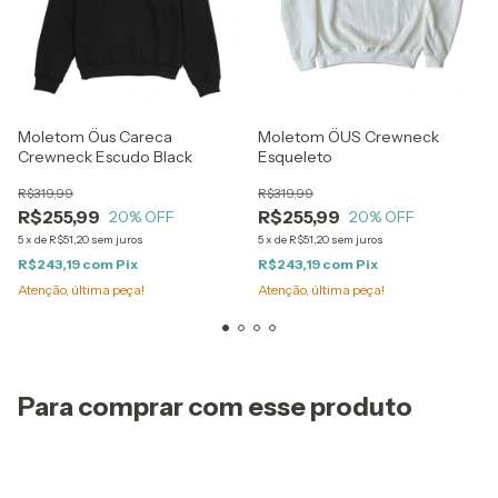
Moletom Öus Careca
Moletom ÖUS Crewneck
Crewneck Escudo Black
Esqueleto
R$319,99
R$319,99
R$255,99
R$255,99
20
% OFF
20
% OFF
5
x
de
R$51,20
sem juros
5
x
de
R$51,20
sem juros
R$243,19
com
Pix
R$243,19
com
Pix
Atenção, última peça!
Atenção, última peça!
Para comprar com esse produto