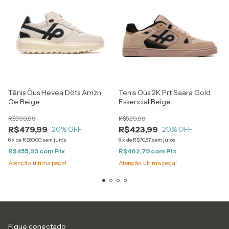
Tênis Öus Hevea Döts Amzn
Tenis Oüs 2K Prt Saara Gold
Oe Beige
Essencial Beige
R$599,99
R$529,99
R$479,99
R$423,99
20
% OFF
20
% OFF
6
x
de
R$80,00
sem juros
6
x
de
R$70,67
sem juros
R$455,99
com
Pix
R$402,79
com
Pix
Atenção, última peça!
Atenção, última peça!
Fique conectado