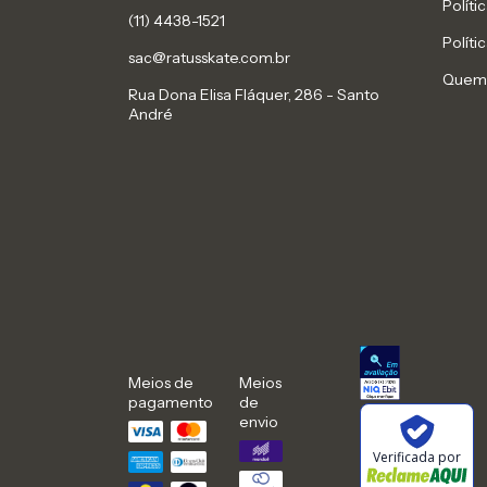
Políti
(11) 4438-1521
Políti
sac@ratusskate.com.br
Quem
Rua Dona Elisa Fláquer, 286 - Santo
André
Meios de
Meios
pagamento
de
envio
Verificada por