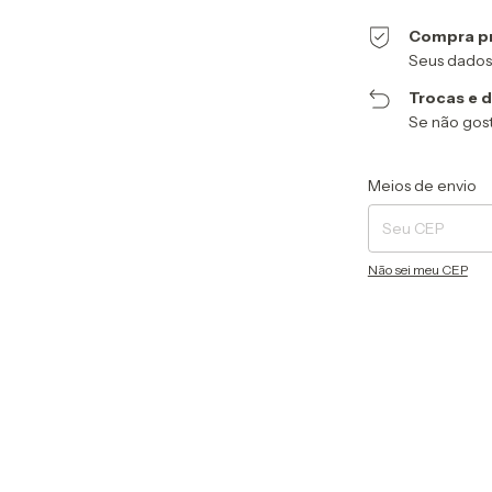
Compra p
Seus dados
Trocas e 
Se não gost
Entregas para o CEP
Meios de envio
Não sei meu CEP