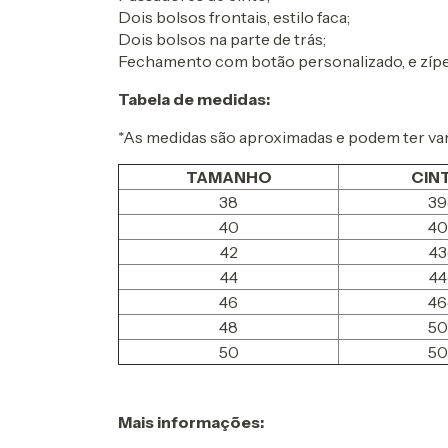
Dois bolsos frontais, estilo faca;
Dois bolsos na parte de trás;
Fechamento com botão personalizado, e zípe
Tabela de medidas:
*As medidas são aproximadas e podem ter vari
TAMANHO
CIN
38
3
40
4
42
4
44
4
46
4
48
5
50
5
Mais informações: