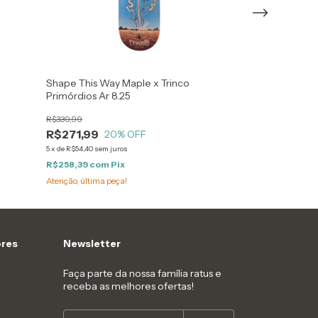
Shape This Way Maple x Trinco
Shape This Way
Primórdios Ar 8.25
Primórdios Fog
R$339,99
R$339,99
R$271,99
R$271,99
20
% OFF
20
5
x
de
R$54,40
sem juros
5
x
de
R$54,40
sem ju
R$258,39
com
Pix
R$258,39
com
P
Atenção, última peça!
Atenção, última pe
res
Newsletter
Faça parte da nossa família ratus e
receba as melhores ofertas!