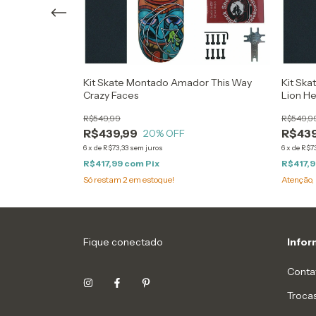
or This Way
Kit Skate Montado Amador This Way
Kit Sk
ores)
Crazy Faces
Lion He
R$549,99
R$549,9
R$439,99
R$439
20
% OFF
6
x
de
R$73,33
sem juros
6
x
de
R$73
R$417,99
com
Pix
R$417,
Só restam
2
em estoque!
Atenção, 
Fique conectado
Info
Conta
Troca