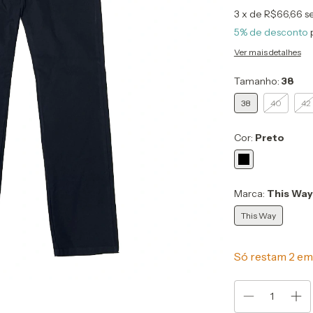
3
x de
R$66,66
s
5% de desconto
Ver mais detalhes
Tamanho:
38
38
40
42
Cor:
Preto
Marca:
This Way
This Way
Só restam
2
em 