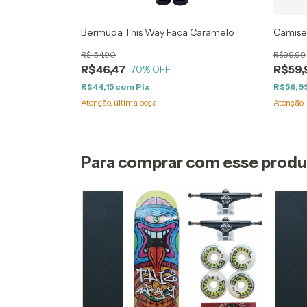
lack Logo
Bermuda This Way Faca Caramelo
Camiset
R$154,90
R$99,99
R$46,47
R$59,
70
% OFF
R$44,15
com
Pix
R$56,9
Atenção, última peça!
Atenção, 
Para comprar com esse prod