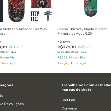
ate Montado Amador This Way
Shape This Way Maple x Trinco
art
Primórdios Agua 8.25
9
R$339,99
,99
R$271,99
20
% OFF
20
% OFF
,33
sem juros
5
x
de
R$54,40
sem juros
99
com
Pix
R$258,39
com
Pix
última peça!
Atenção, última peça!
rmações
Trabalhamos com as melho
marcas de skate!
to
Cariúma
s e Devoluções
Converse