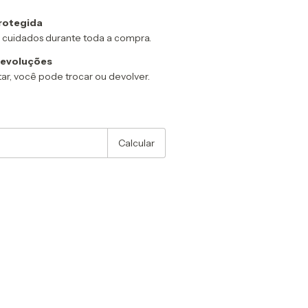
rotegida
 cuidados durante toda a compra.
devoluções
ar, você pode trocar ou devolver.
:
Alterar CEP
Calcular