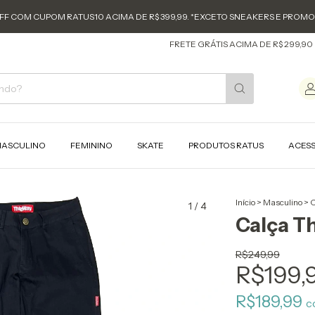
FF COM CUPOM RATUS10 ACIMA DE R$ 399,99. *EXCETO SNEAKERS E PROM
FRETE GRÁTIS ACIMA DE R$ 299,90 (SUL E
ASCULINO
FEMININO
SKATE
PRODUTOS RATUS
ACES
Início
>
Masculino
>
C
1
/
4
Calça T
R$249,99
R$199,
R$189,99
c