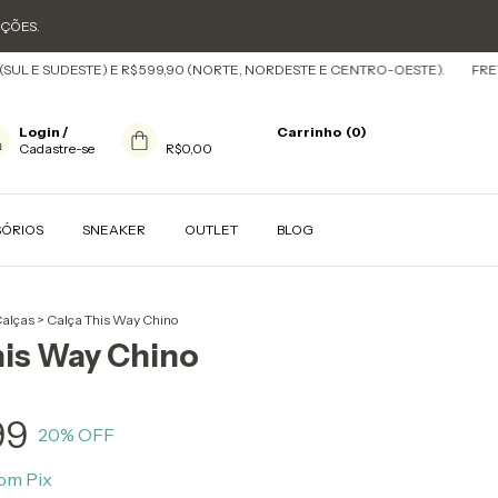
OÇÕES.
 SUDESTE) E R$ 599,90 (NORTE, NORDESTE E CENTRO-OESTE).
FRETE GRÁT
Login
/
Carrinho
(
0
)
Cadastre-se
R$0,00
SÓRIOS
SNEAKER
OUTLET
BLOG
alças
>
Calça This Way Chino
his Way Chino
99
20
% OFF
om
Pix