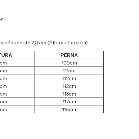
r.
ações de até 2,0 cm (Altura x Largura):
TURA
PERNA
9cm
109cm
0cm
111cm
3cm
112cm
4cm
112cm
6cm
113cm
0cm
117cm
0cm
118cm