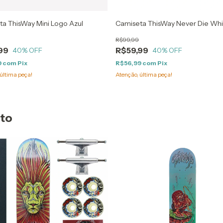
a ThisWay Mini Logo Azul
Camiseta ThisWay Never Die Whi
R$99,99
99
R$59,99
40
% OFF
40
% OFF
9
com
Pix
R$56,99
com
Pix
última peça!
Atenção, última peça!
uto