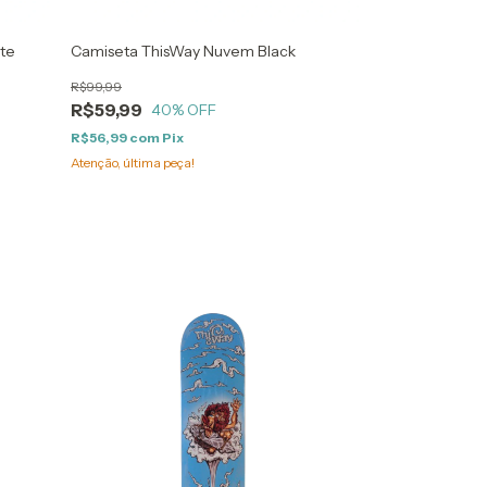
te
Camiseta ThisWay Nuvem Black
Camiseta This
R$99,99
R$99,99
R$59,99
R$59,99
40
% OFF
40
%
R$56,99
com
Pix
R$56,99
com
Pi
Atenção, última peça!
Atenção, última pe