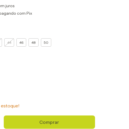
em juros
pagando com Pix
44
46
48
50
estoque!