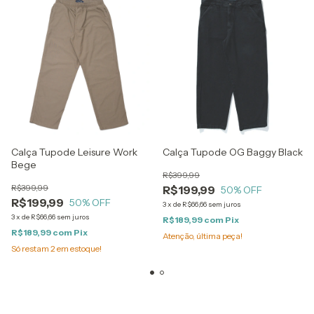
Calça Tupode Leisure Work
Calça Tupode OG Baggy Black
Bege
R$399,99
R$399,99
R$199,99
50
% OFF
R$199,99
50
% OFF
3
x
de
R$66,66
sem juros
3
x
de
R$66,66
sem juros
R$189,99
com
Pix
R$189,99
com
Pix
Atenção, última peça!
Só restam
2
em estoque!