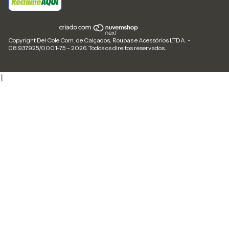
Copyright Del Cole Com. de Calçados, Roupas e Acessórios LTDA. -
08.937.925/0001-75 - 2026. Todos os direitos reservados.
}