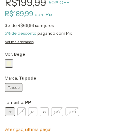
R$199,99
50
% OFF
R$189,99
com
Pix
3
x de
R$66,66
sem juros
5% de desconto
pagando com Pix
Ver mais detalhes
Cor:
Bege
Marca:
Tupode
Tupode
Tamanho:
PP
PP
P
M
G
GG
GG1
Atenção, última peça!