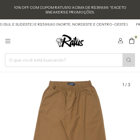
10% OFF COM CUPOM RATUS10 ACIMA DE R$ 399,99. *EXCETO
SNEAKERS E PROMOÇÕES.
(SUL E SUDESTE) E R$ 599,90 (NORTE, NORDESTE E CENTRO-OESTE).
FRET
0
1
/
3