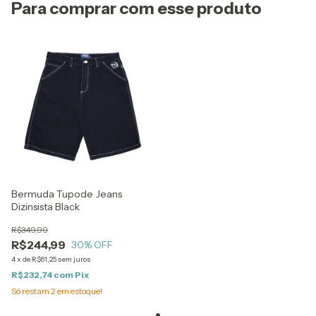
Para comprar com esse produto
Bermuda Tupode Jeans
Dizinsista Black
R$349,99
R$244,99
30
% OFF
4
x
de
R$61,25
sem juros
R$232,74
com
Pix
Só restam
2
em estoque!