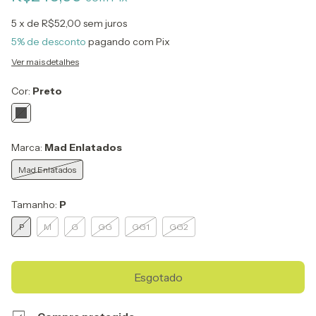
5
x de
R$52,00
sem juros
5% de desconto
pagando com Pix
Ver mais detalhes
Cor:
Preto
Marca:
Mad Enlatados
Mad Enlatados
Tamanho:
P
P
M
G
GG
GG1
GG2