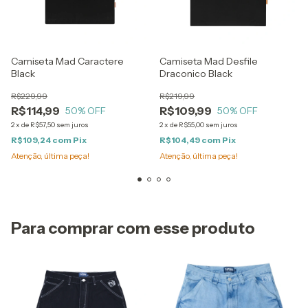
Camiseta Mad Caractere
Camiseta Mad Desfile
Black
Draconico Black
R$229,99
R$219,99
R$114,99
R$109,99
50
% OFF
50
% OFF
2
x
de
R$57,50
sem juros
2
x
de
R$55,00
sem juros
R$109,24
com
Pix
R$104,49
com
Pix
Atenção, última peça!
Atenção, última peça!
Para comprar com esse produto