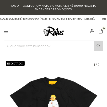
10% OFF COM CUPOM RATUS10 ACIMA DE R$ 399,99. *EXCETO
SNEAKERS E PROMOÇÕES.
UL E SUDESTE) E R$ 599,90 (NORTE, NORDESTE E CENTRO-OESTE).
FRETE 
0
ESGOTADO
1
/
2