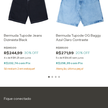
Bermuda Tupode Jeans
Bermuda Tupode OG Baggy
Dizinsista Black
Azul Claro Contraste
R$349,99
R$339,99
R$244,99
R$271,99
30
% OFF
20
% OFF
4
x
de
R$61,25
sem juros
5
x
de
R$54,40
sem juros
R$232,74
com
Pix
R$258,39
com
Pix
Só restam
2
em estoque!
Atenção, última peça!
Fique conectado