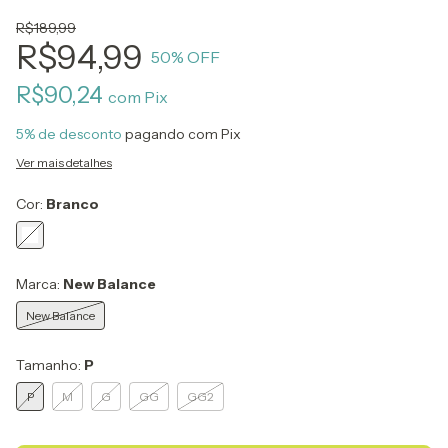
R$189,99
R$94,99
50
% OFF
R$90,24
com
Pix
5% de desconto
pagando com Pix
Ver mais detalhes
Cor:
Branco
Marca:
New Balance
New Balance
Tamanho:
P
P
M
G
GG
GG2