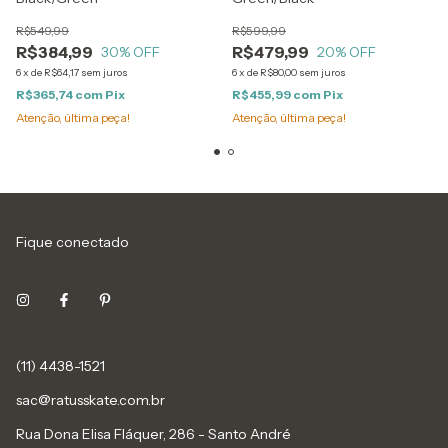
R$549,99
R$599,99
R$384,99
R$479,99
30
% OFF
20
% OFF
6
x
de
R$64,17
sem juros
6
x
de
R$80,00
sem juros
R$365,74
com
Pix
R$455,99
com
Pix
Atenção, última peça!
Atenção, última peça!
Fique conectado
(11) 4438-1521
sac@ratusskate.com.br
Rua Dona Elisa Fláquer, 286 - Santo André