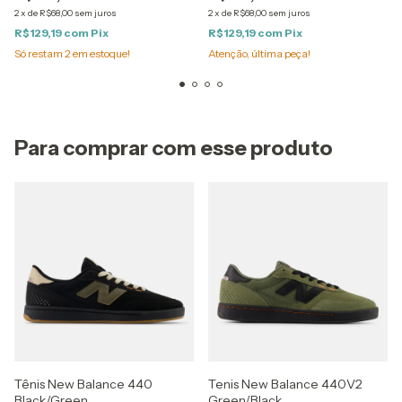
2
x
de
R$68,00
sem juros
2
x
de
R$68,00
sem juros
R$129,19
com
Pix
R$129,19
com
Pix
Só restam
2
em estoque!
Atenção, última peça!
Para comprar com esse produto
Tênis New Balance 440
Tenis New Balance 440V2
Black/Green
Green/Black