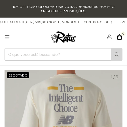
10% OFF COM CUPOM RATUS10 ACIMA DE R$ 399,99. *EXCETO
SNEAKERS E PROMOÇÕES.
UL E SUDESTE) E R$ 599,90 (NORTE, NORDESTE E CENTRO-OESTE).
FRETE 
0
ESGOTADO
1
/
6