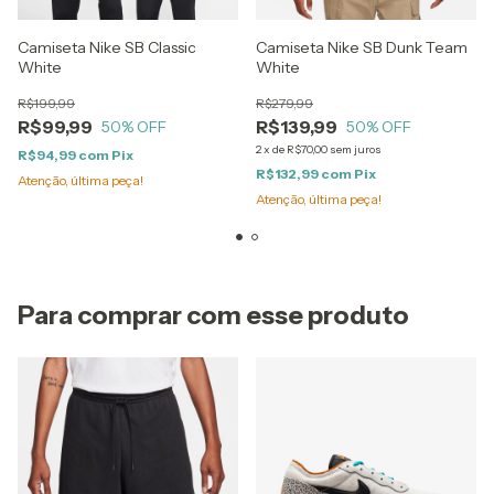
Camiseta Nike SB Classic
Camiseta Nike SB Dunk Team
White
White
R$199,99
R$279,99
R$99,99
R$139,99
50
% OFF
50
% OFF
2
x
de
R$70,00
sem juros
R$94,99
com
Pix
R$132,99
com
Pix
Atenção, última peça!
Atenção, última peça!
Para comprar com esse produto