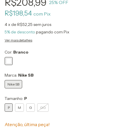
R$208,99
25
% OFF
R$198,54
com
Pix
4
x de
R$52,25
sem juros
5% de desconto
pagando com Pix
Ver mais detalhes
Cor:
Branco
Marca:
Nike SB
Nike SB
Tamanho:
P
P
M
G
GG
Atenção, última peça!