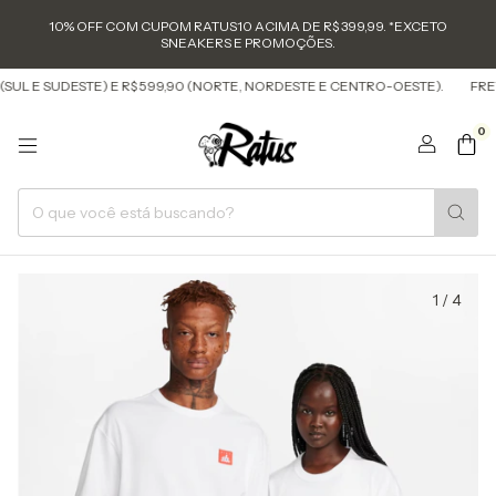
10% OFF COM CUPOM RATUS10 ACIMA DE R$ 399,99. *EXCETO
SNEAKERS E PROMOÇÕES.
UL E SUDESTE) E R$ 599,90 (NORTE, NORDESTE E CENTRO-OESTE).
FRETE 
0
1
/
4