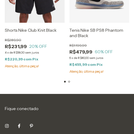
Shorts Nike Club Knit Black
Tenis Nike SB PS8 Phantom
and Black
R$289,90
R$1.199,99
R$231,99
20
% OFF
R$479,99
60
% OFF
4
x
de
R$58,00
sem juros
6
x
de
R$80,00
sem juros
R$220,39
com
Pix
R$455,99
com
Pix
Atenção, última peça!
Atenção, última peça!
Fique conectado