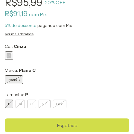
R$95,99
20
% OFF
R$91,19
com
Pix
5% de desconto
pagando com Pix
Ver mais detalhes
Cor:
Cinza
Marca:
Plano C
Plano C
Tamanho:
P
P
M
G
GG
GG1