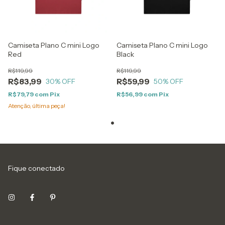
Camiseta Plano C mini Logo
Camiseta Plano C mini Logo
Red
Black
R$119,99
R$119,99
R$83,99
R$59,99
30
% OFF
50
% OFF
R$79,79
com
Pix
R$56,99
com
Pix
Atenção, última peça!
Fique conectado