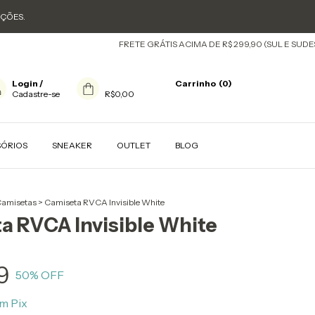
OÇÕES.
FRETE GRÁTIS ACIMA DE R$ 299,90 (SUL E SUDESTE) 
Login
/
Carrinho
(
0
)
Cadastre-se
R$0,00
SÓRIOS
SNEAKER
OUTLET
BLOG
amisetas
>
Camiseta RVCA Invisible White
a RVCA Invisible White
9
50
% OFF
om
Pix