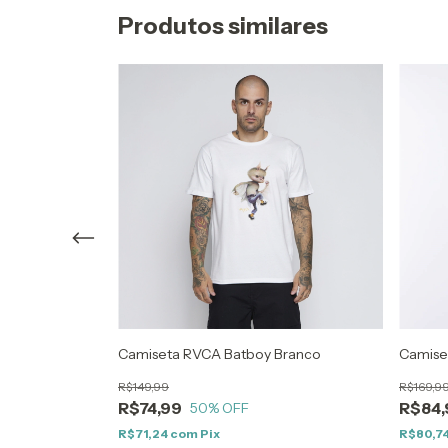
Produtos similares
er Black
Camiseta RVCA Batboy Branco
Camise
R$149,99
R$169,9
R$74,99
R$84,
50
% OFF
R$71,24
com
Pix
R$80,7