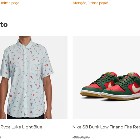
última peça!
Atenção, última peça!
uto
Rvca Luke Light Blue
Nike SB Dunk Low Fir and Fire Re
9
R$999,99