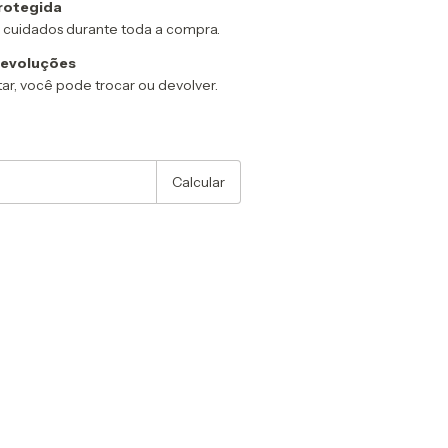
rotegida
 cuidados durante toda a compra.
devoluções
ar, você pode trocar ou devolver.
:
Alterar CEP
Calcular