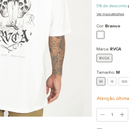
5% de desconto
Ver mais detalhes
Cor:
Branco
Marca:
RVCA
RVCA
Tamanho:
M
M
G
GG
Atenção, última