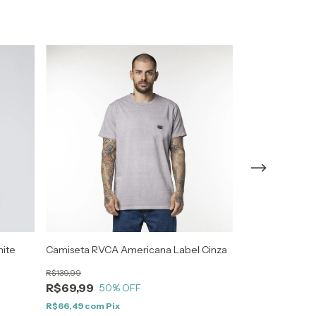
hite
Camiseta RVCA Americana Label Cinza
Camiseta RVCA B
R$139,99
R$139,99
R$69,99
R$69,99
50
% OFF
50
R$66,49
com
Pix
R$66,49
com
Pi