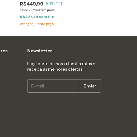
R$449,99
59
% OFF
6
x
de
R$75,00
sem juros
R$427,49
com
Pix
Atenção, última peça!
res
Newsletter
Faça parte da nossa família ratus e
receba as melhores ofertas!