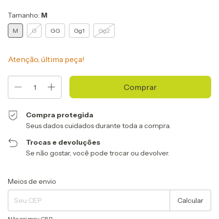
Tamanho:
M
M
G
GG
Gg1
Gg2
Atenção, última peça!
Compra protegida
Seus dados cuidados durante toda a compra.
Trocas e devoluções
Se não gostar, você pode trocar ou devolver.
Entregas para o CEP:
Alterar CEP
Meios de envio
Calcular
Não sei meu CEP