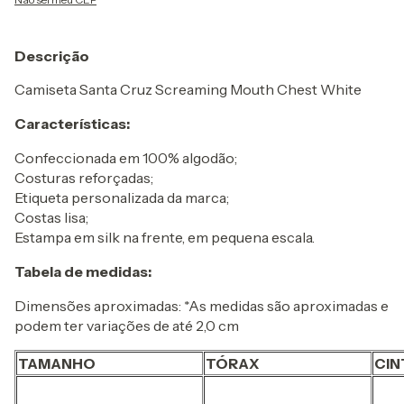
Descrição
Camiseta Santa Cruz Screaming Mouth Chest White
Características:
Confeccionada em 100% algodão;
Costuras reforçadas;
Etiqueta personalizada da marca;
Costas lisa;
Estampa em silk na frente, em pequena escala.
Tabela de medidas:
Dimensões aproximadas: *As medidas são aproximadas e
podem ter variações de até 2,0 cm
TAMANHO
TÓRAX
CI