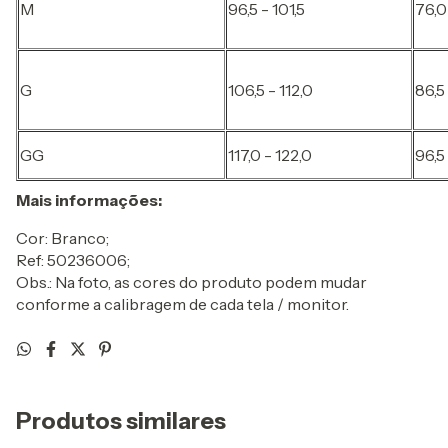
M
96,5 - 101,5
76,0
G
106,5 - 112,0
86,5
GG
117,0 - 122,0
96,5
Mais informações:
Cor: Branco;
Ref: 50236006;
Obs.: Na foto, as cores do produto podem mudar
conforme a calibragem de cada tela / monitor.
Produtos similares