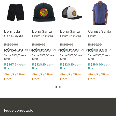
Bermuda
Boné Santa
Boné Santa
Camisa Santa
Sarja Santa
Cruz Trucker
Cruz Trucker
Cruz
Cruz Reat
Classic Dot
Classic Dot
Screaming
R$309,99
R$169,99
R$169,99
R$399,99
Confort Black
Blk
Wht
Contour Blue
R$154,99
R$135,99
R$135,99
R$199,99
0
% OFF
50
% OFF
20
% OFF
20
% OFF
50
3
x
de
R$51,66
sem
2
x
de
R$68,00
sem
2
x
de
R$68,00
sem
3
x
de
R$66,66
sem
juros
juros
juros
juros
R$147,24
com
R$129,19
com
R$129,19
com
R$189,99
com
Pix
Pix
Pix
Pix
Atenção, última
Atenção, última
Atenção, última
Atenção, última
peça!
peça!
peça!
peça!
Fique conectado