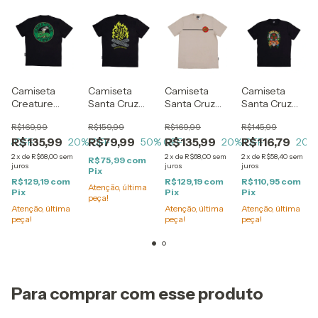
Camiseta
Camiseta
Camiseta
Camiseta
Creature
Santa Cruz
Santa Cruz
Santa Cruz
Strikefast
Campfire
Classic Dot
Dressen Rose
R$169,99
R$159,99
R$169,99
R$145,99
Relics Black
Black
Bege
Preta
R$135,99
R$79,99
R$135,99
R$116,79
0
% OFF
20
% OFF
50
% OFF
20
% OFF
20
%
2
x
de
R$68,00
sem
2
x
de
R$68,00
sem
2
x
de
R$58,40
sem
R$75,99
com
juros
juros
juros
Pix
R$129,19
com
R$129,19
com
R$110,95
com
Atenção, última
Pix
Pix
Pix
peça!
Atenção, última
Atenção, última
Atenção, última
peça!
peça!
peça!
Para comprar com esse produto