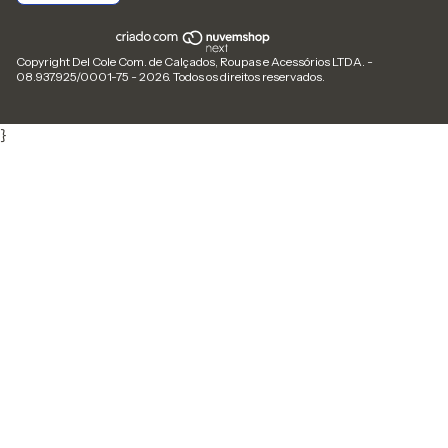
Copyright Del Cole Com. de Calçados, Roupas e Acessórios LTDA. -
08.937.925/0001-75 - 2026. Todos os direitos reservados.
}