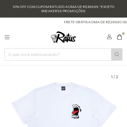
10% OFF COM CUPOM RATUS10 ACIMA DE R$ 399,99. *EXCETO
SNEAKERS E PROMOÇÕES.
FRETE GRÁTIS ACIMA DE R$ 299,90 (SUL E S
0
1
/
2