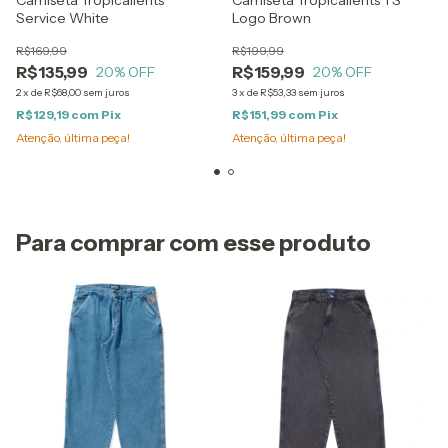
Camiseta Tropicalients
Camiseta Tropicalients TS
Service White
Logo Brown
R$169,99
R$199,99
R$135,99
R$159,99
20
% OFF
20
% OFF
2
x
de
R$68,00
sem juros
3
x
de
R$53,33
sem juros
R$129,19
com
Pix
R$151,99
com
Pix
Atenção, última peça!
Atenção, última peça!
Para comprar com esse produto