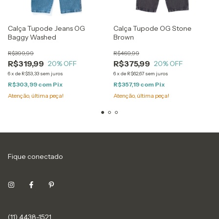
Calça Tupode Jeans OG
Calça Tupode OG Stone
Baggy Washed
Brown
R$399,99
R$469,99
R$319,99
R$375,99
20
% OFF
20
% OFF
6
x
de
R$53,33
sem juros
6
x
de
R$62,67
sem juros
R$303,99
com
Pix
R$357,19
com
Pix
Atenção, última peça!
Atenção, última peça!
Fique conectado
(11) 4438-1521