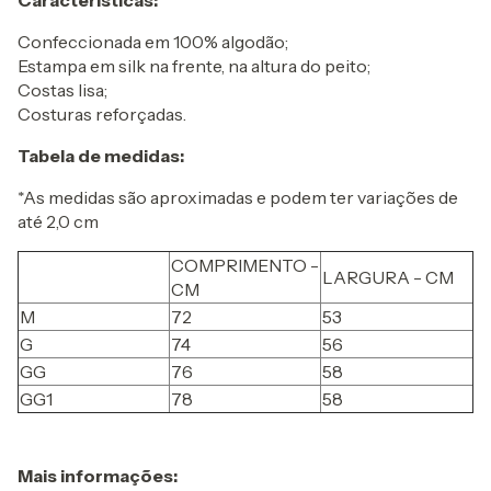
Características:
Confeccionada em 100% algodão;
Estampa em silk na frente, na altura do peito;
Costas lisa;
Costuras reforçadas.
Tabela de medidas:
*As medidas são aproximadas e podem ter variações de
até 2,0 cm
COMPRIMENTO -
LARGURA - CM
CM
M
72
53
G
74
56
GG
76
58
GG1
78
58
Mais informações: