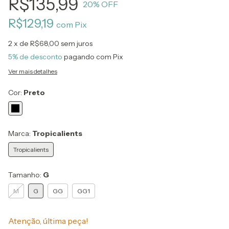
R$135,99
20
% OFF
R$129,19
com
Pix
2
x de
R$68,00
sem juros
5% de desconto
pagando com Pix
Ver mais detalhes
Cor:
Preto
Marca:
Tropicalients
Tropicalients
Tamanho:
G
M
G
GG
GG1
Atenção, última peça!