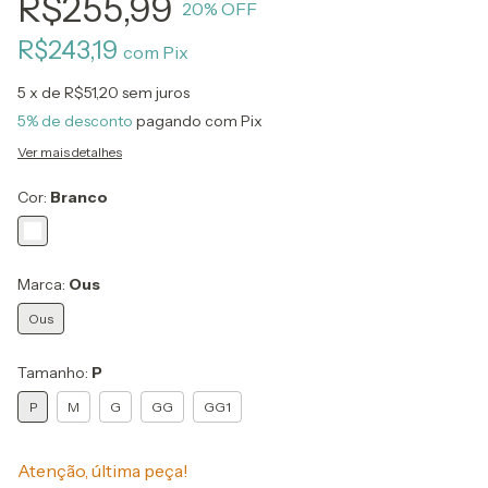
R$255,99
20
% OFF
R$243,19
com
Pix
5
x de
R$51,20
sem juros
5% de desconto
pagando com Pix
Ver mais detalhes
Cor:
Branco
Marca:
Ous
Ous
Tamanho:
P
P
M
G
GG
GG1
Atenção, última peça!