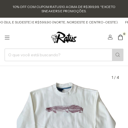
10% OFF COM CUPOM RATUS10 ACIMA DE R$ 399,99. *EXCETO
SNEAKERS E PROMOÇÕES.
(SUL E SUDESTE) E R$ 599,90 (NORTE, NORDESTE E CENTRO-OESTE).
FRET
0
1
/
4