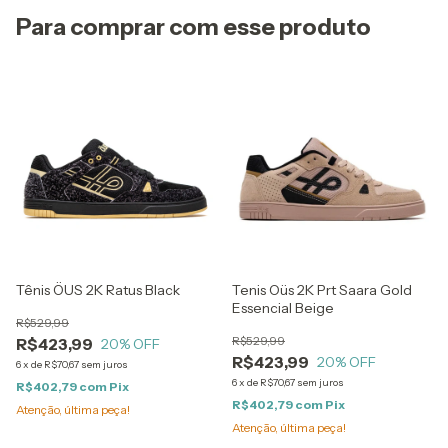
Para comprar com esse produto
Tênis ÖUS 2K Ratus Black
Tenis Oüs 2K Prt Saara Gold
Essencial Beige
R$529,99
R$529,99
R$423,99
20
% OFF
R$423,99
20
% OFF
6
x
de
R$70,67
sem juros
6
x
de
R$70,67
sem juros
R$402,79
com
Pix
R$402,79
com
Pix
Atenção, última peça!
Atenção, última peça!