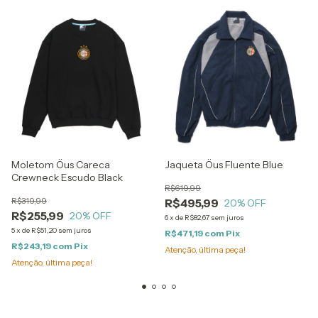
Moletom Öus Careca
Jaqueta Öus Fluente Blue
Crewneck Escudo Black
R$619,99
R$319,99
R$495,99
20
% OFF
R$255,99
20
% OFF
6
x
de
R$82,67
sem juros
5
x
de
R$51,20
sem juros
R$471,19
com
Pix
R$243,19
com
Pix
Atenção, última peça!
Atenção, última peça!