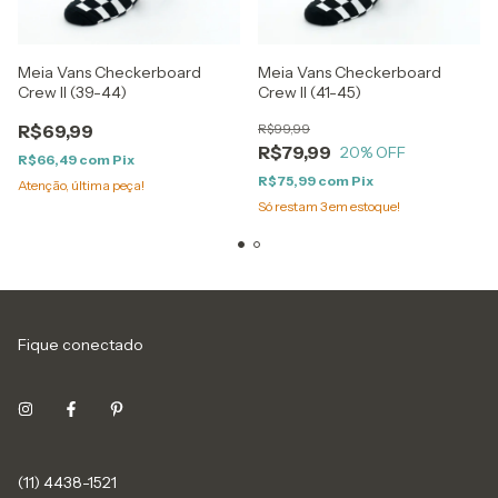
Meia Vans Checkerboard
Meia Vans Checkerboard
Crew II (39-44)
Crew II (41-45)
R$69,99
R$99,99
R$79,99
20
% OFF
R$66,49
com
Pix
R$75,99
com
Pix
Atenção, última peça!
Só restam
3
em estoque!
Fique conectado
(11) 4438-1521