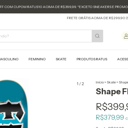
FF COM CUPOM RATUS10 ACIMA DE R$ 399,99. *EXCETO SNEAKERS E PROM
FRETE GRÁTIS ACIMA DE R$ 299,90 (SUL E SU
ASCULINO
FEMININO
SKATE
PRODUTOS RATUS
ACES
Início
>
Skate
>
Shap
1
/
2
Shape F
R$399,
R$379,99