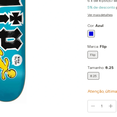
6
x de
R$66,67
s
5% de desconto
Ver mais detalhes
Cor:
Azul
Marca:
Flip
Flip
Tamanho:
8.25
8.25
Atenção, última