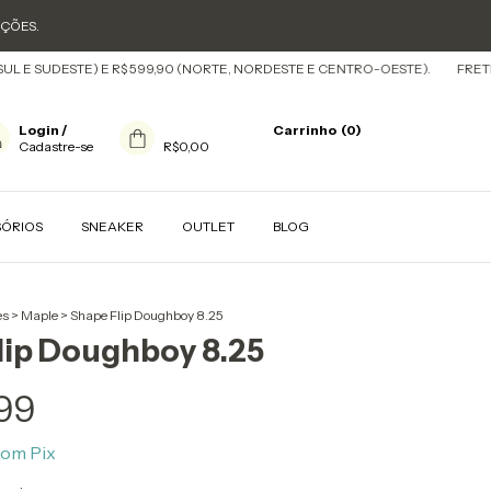
OÇÕES.
DESTE) E R$ 599,90 (NORTE, NORDESTE E CENTRO-OESTE).
FRETE GRÁTIS 
Login
/
Carrinho
(
0
)
Cadastre-se
R$0,00
SÓRIOS
SNEAKER
OUTLET
BLOG
es
>
Maple
>
Shape Flip Doughboy 8.25
lip Doughboy 8.25
99
com
Pix