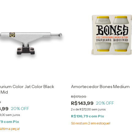
rurium Color Jat Color Black
Amortecedor Bones Medium
 Mid
R$179,99
9
R$143,99
20
% OFF
,99
20
% OFF
2
x
de
R$72,00
sem juros
4,00
sem juros
R$136,79
com
Pix
79
com
Pix
Só restam
2
em estoque!
última peça!