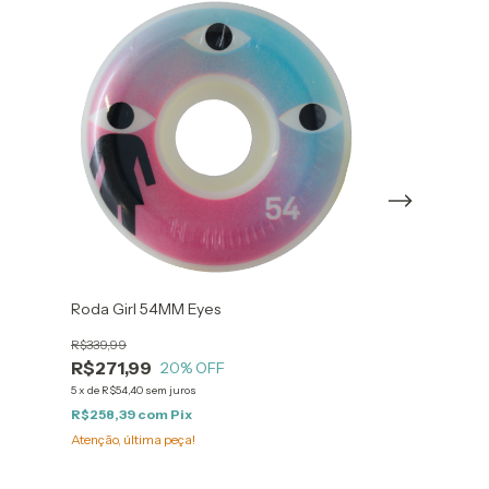
ESGOTADO
Roda Girl 54MM Eyes
Truck Trurium 
R$339,99
R$479,99
R$271,99
R$383,99
20
% OFF
2
5
x
de
R$54,40
sem juros
6
x
de
R$64,00
sem ju
R$258,39
com
Pix
R$364,79
com
P
Atenção, última peça!