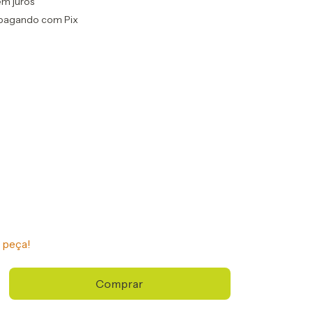
em juros
pagando com Pix
 peça!