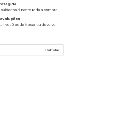
rotegida
 cuidados durante toda a compra.
devoluções
ar, você pode trocar ou devolver.
:
Alterar CEP
Calcular