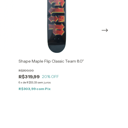
Shape Maple Flip Classic Team 8.0"
Shape Maple Fli
8.125"
R$399,99
R$399,99
R$319,99
20
% OFF
R$319,99
20
6
x
de
R$53,33
sem juros
6
x
de
R$53,33
sem ju
R$303,99
com
Pix
R$303,99
com
P