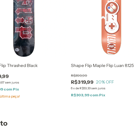
lip Thrashed Black
Shape Flip Maple Flip Luan 8.125
,99
R$399,99
R$319,99
20
% OFF
,67
sem juros
6
x
de
R$53,33
sem juros
99
com
Pix
R$303,99
com
Pix
última peça!
uto