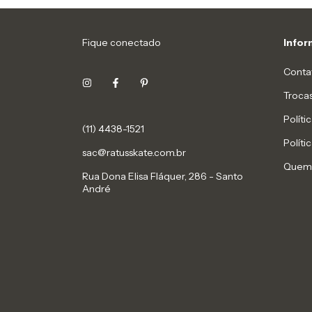
Fique conectado
Info
Conta
Troca
Políti
(11) 4438-1521
Políti
sac@ratusskate.com.br
Quem
Rua Dona Elisa Fláquer, 286 - Santo
André