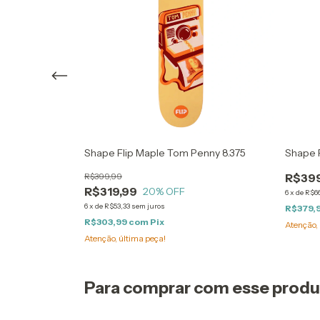
20th
Shape Flip Maple Tom Penny 8.375
Shape F
Yellow
R$399,99
R$399
R$319,99
20
% OFF
6
x
de
R$66
6
x
de
R$53,33
sem juros
R$379,
R$303,99
com
Pix
Atenção, 
Atenção, última peça!
Para comprar com esse prod