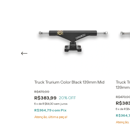
Truck Trurium Color Black 139mm Mid
Truck T
139mm
R$479,99
R$479,9
R$383,99
20
% OFF
R$383
6
x
de
R$64,00
sem juros
6
x
de
R$6
R$364,79
com
Pix
R$364,
Atenção, última peça!
Atenção, 