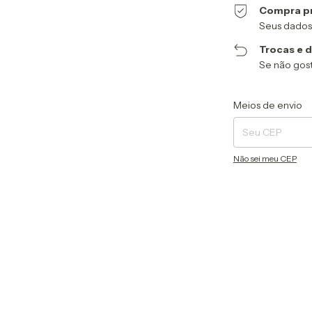
Compra p
Seus dados
Trocas e 
Se não gost
Entregas para o CEP
Meios de envio
Não sei meu CEP