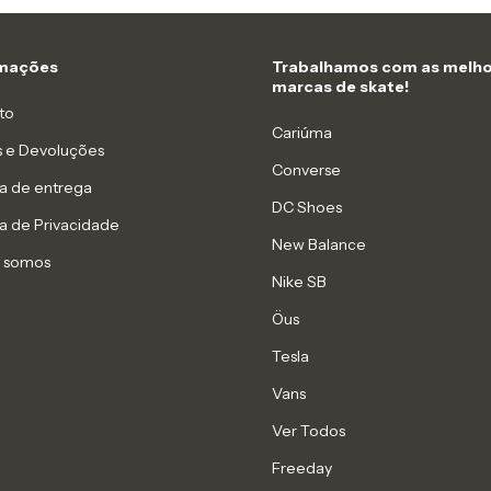
rmações
Trabalhamos com as melho
marcas de skate!
to
Cariúma
s e Devoluções
Converse
ca de entrega
DC Shoes
ca de Privacidade
New Balance
 somos
Nike SB
Öus
Tesla
Vans
Ver Todos
Freeday