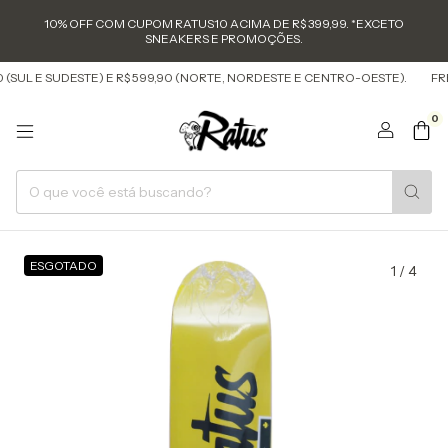
10% OFF COM CUPOM RATUS10 ACIMA DE R$ 399,99. *EXCETO
SNEAKERS E PROMOÇÕES.
(SUL E SUDESTE) E R$ 599,90 (NORTE, NORDESTE E CENTRO-OESTE).
FRET
0
ESGOTADO
1
/
4