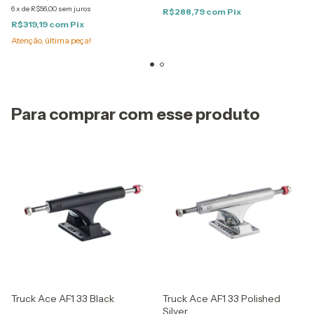
6
x
de
R$56,00
sem juros
R$288,79
com
Pix
R$319,19
com
Pix
Atenção, última peça!
Para comprar com esse produto
Truck Ace AF1 33 Black
Truck Ace AF1 33 Polished
Silver