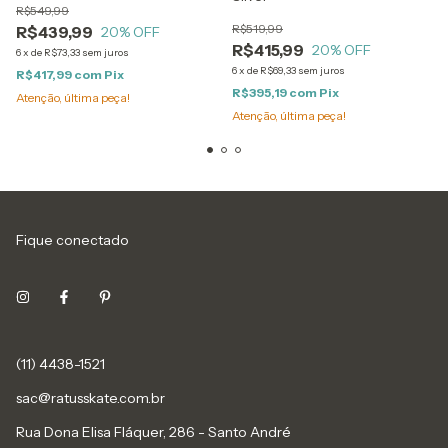
R$549,99
R$519,99
R$439,99
20
% OFF
R$415,99
20
% OFF
6
x
de
R$73,33
sem juros
6
x
de
R$69,33
sem juros
R$417,99
com
Pix
R$395,19
com
Pix
Atenção, última peça!
Atenção, última peça!
Fique conectado
(11) 4438-1521
sac@ratusskate.com.br
Rua Dona Elisa Fláquer, 286 - Santo André