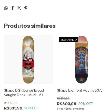
Produtos similares
ESGOTADO
Shape DGK Danes Bread
Shape Element Adonis 8.375
Vaughn Deck - Multi - 8.1
R$379,99
R$419,99
R$303,99
20
% OFF
R$335,99
20
% OFF
6
x
de
R$50,67
sem juros