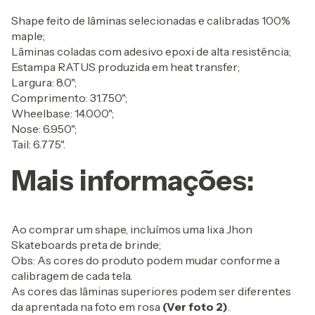
Shape feito de lâminas selecionadas e calibradas 100%
maple;
Lâminas coladas com adesivo epoxi de alta resistência;
Estampa RATUS produzida em heat transfer;
Largura: 8.0";
Comprimento: 31.750";
Wheelbase: 14.000";
Nose: 6.950";
Tail: 6.775".
Mais informações:
Ao comprar um shape, incluímos uma lixa Jhon
Skateboards preta de brinde;
Obs: As cores do produto podem mudar conforme a
calibragem de cada tela.
As cores das lâminas superiores podem ser diferentes
da aprentada na foto em rosa
(Ver foto 2)
.