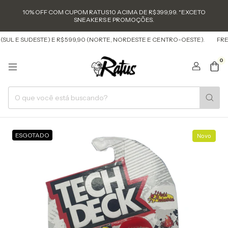
10% OFF COM CUPOM RATUS10 ACIMA DE R$ 399,99. *EXCETO
SNEAKERS E PROMOÇÕES.
(SUL E SUDESTE) E R$ 599,90 (NORTE, NORDESTE E CENTRO-OESTE).
FRET
0
ESGOTADO
Novo