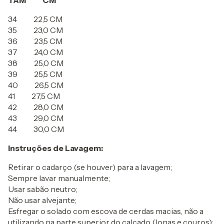
TAM CM
34 22,5 CM
35 23,0 CM
36 23,5 CM
37 24,0 CM
38 25,0 CM
39 25,5 CM
40 26,5 CM
41 27,5 CM
42 28,0 CM
43 29,0 CM
44 30,0 CM
Instruções de Lavagem:
Retirar o cadarço (se houver) para a lavagem;
Sempre lavar manualmente;
Usar sabão neutro;
Não usar alvejante;
Esfregar o solado com escova de cerdas macias, não a
utilizando na parte superior do calçado (lonas e couros);