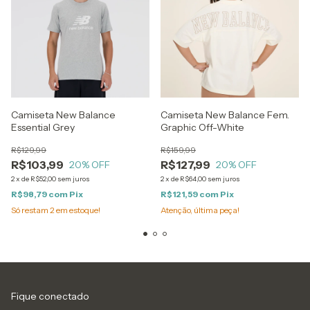
Camiseta New Balance
Camiseta New Balance Fem.
Essential Grey
Graphic Off-White
R$129,99
R$159,99
R$103,99
R$127,99
20
% OFF
20
% OFF
2
x
de
R$52,00
sem juros
2
x
de
R$64,00
sem juros
R$98,79
com
Pix
R$121,59
com
Pix
Só restam
2
em estoque!
Atenção, última peça!
Fique conectado