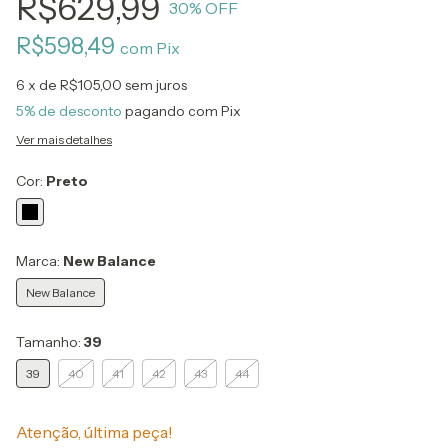
R$629,99
30
% OFF
R$598,49
com
Pix
6
x de
R$105,00
sem juros
5% de desconto
pagando com Pix
Ver mais detalhes
Cor:
Preto
Marca:
New Balance
New Balance
Tamanho:
39
39
40
41
42
43
44
Atenção, última peça!