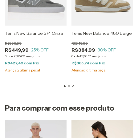
Tenis New Balance 574 Cinza
Tenis New Balance 480 Beige
R$599,99
R$549,99
R$449,99
R$384,99
25
% OFF
30
% OFF
6
x
de
R$75,00
sem juros
6
x
de
R$64,17
sem juros
R$427,49
com
Pix
R$365,74
com
Pix
Atenção, última peça!
Atenção, última peça!
Para comprar com esse produto