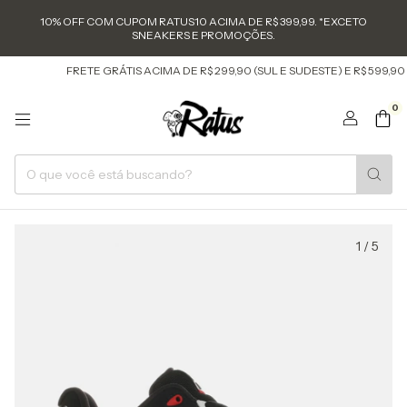
10% OFF COM CUPOM RATUS10 ACIMA DE R$ 399,99. *EXCETO
SNEAKERS E PROMOÇÕES.
FRETE GRÁTIS ACIMA DE R$ 299,90 (SUL E SUDESTE) E R$ 599,90
0
1
/
5