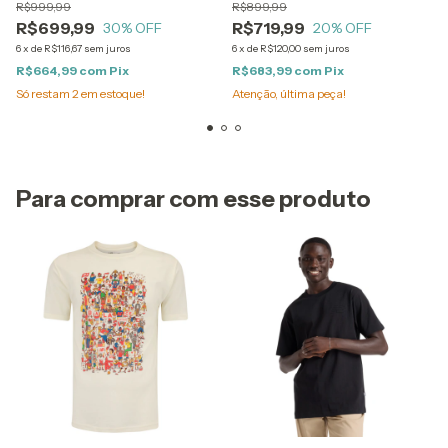
R$999,99
R$899,99
R$699,99
R$719,99
30
% OFF
20
% OFF
6
x
de
R$116,67
sem juros
6
x
de
R$120,00
sem juros
R$664,99
com
Pix
R$683,99
com
Pix
Só restam
2
em estoque!
Atenção, última peça!
Para comprar com esse produto