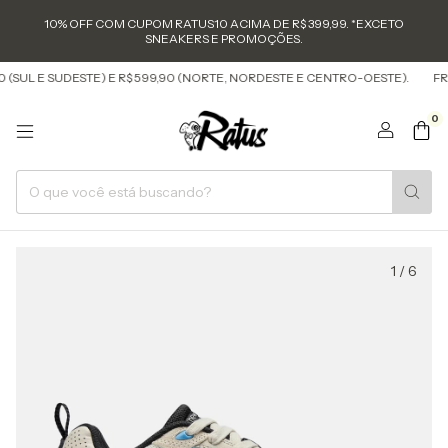
10% OFF COM CUPOM RATUS10 ACIMA DE R$ 399,99. *EXCETO
SNEAKERS E PROMOÇÕES.
(SUL E SUDESTE) E R$ 599,90 (NORTE, NORDESTE E CENTRO-OESTE).
FRET
0
1
/
6