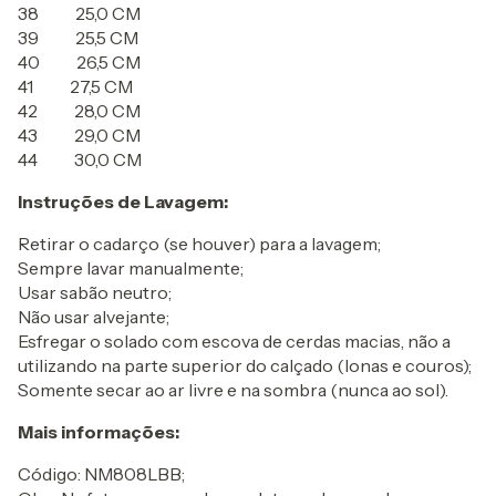
38 25,0 CM
39 25,5 CM
40 26,5 CM
41 27,5 CM
42 28,0 CM
43 29,0 CM
44 30,0 CM
Instruções de Lavagem:
Retirar o cadarço (se houver) para a lavagem;
Sempre lavar manualmente;
Usar sabão neutro;
Não usar alvejante;
Esfregar o solado com escova de cerdas macias, não a
utilizando na parte superior do calçado (lonas e couros);
Somente secar ao ar livre e na sombra (nunca ao sol).
Mais informações:
Código: NM808LBB;