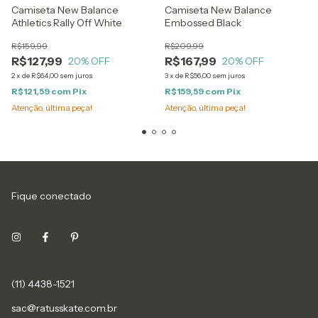
Camiseta New Balance
Camiseta New Balance
Athletics Rally Off White
Embossed Black
R$159,99
R$209,99
R$127,99
R$167,99
20
% OFF
20
% OFF
2
x
de
R$64,00
sem juros
3
x
de
R$56,00
sem juros
R$121,59
com
Pix
R$159,59
com
Pix
Atenção, última peça!
Atenção, última peça!
Fique conectado
(11) 4438-1521
sac@ratusskate.com.br