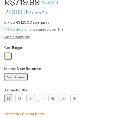
R$719,99
10
% OFF
R$683,99
com
Pix
6
x de
R$120,00
sem juros
5% de desconto
pagando com Pix
Ver mais detalhes
Cor:
Bege
Marca:
New Balance
New Balance
Tamanho:
38
38
39
40
41
42
43
44
Atenção, última peça!