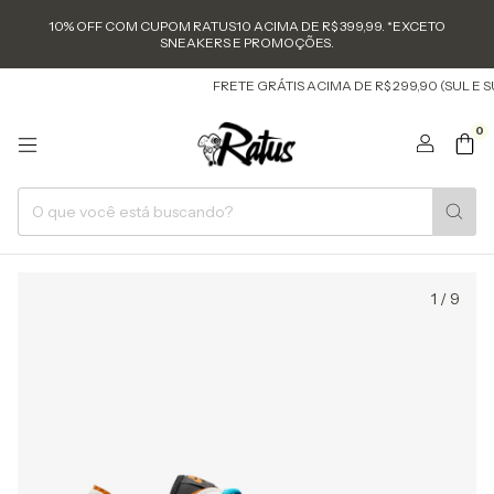
10% OFF COM CUPOM RATUS10 ACIMA DE R$ 399,99. *EXCETO
SNEAKERS E PROMOÇÕES.
FRETE GRÁTIS ACIMA DE R$ 299,90 (SUL E SU
0
1
/
9