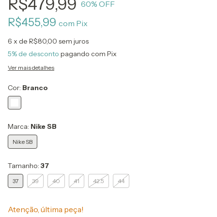
R$479,99
60
% OFF
R$455,99
com
Pix
6
x de
R$80,00
sem juros
5% de desconto
pagando com Pix
Ver mais detalhes
Cor:
Branco
Marca:
Nike SB
Nike SB
Tamanho:
37
37
39
40
41
42.5
44
Atenção, última peça!