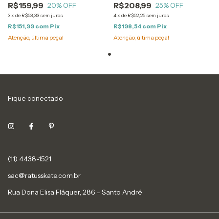
R$159,99
R$208,99
20
% OFF
25
% OFF
3
x
de
R$53,33
sem juros
4
x
de
R$52,25
sem juros
R$151,99
com
Pix
R$198,54
com
Pix
Atenção, última peça!
Atenção, última peça!
Fique conectado
(11) 4438-1521
sac@ratusskate.com.br
Rua Dona Elisa Fláquer, 286 - Santo André