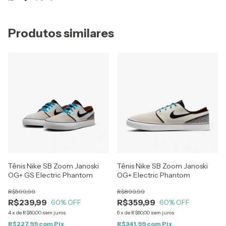
Produtos similares
Tênis Nike SB Zoom Janoski
Tênis Nike SB Zoom Janoski
OG+ GS Electric Phantom
OG+ Electric Phantom
R$599,99
R$899,99
R$239,99
R$359,99
60
% OFF
60
% OFF
4
x
de
R$60,00
sem juros
6
x
de
R$60,00
sem juros
R$227,99
com
Pix
R$341,99
com
Pix