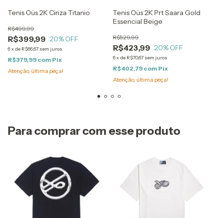
Tenis Oüs 2K Cinza Titanio
Tenis Oüs 2K Prt Saara Gold
Essencial Beige
R$499,99
R$529,99
R$399,99
20
% OFF
R$423,99
20
% OFF
6
x
de
R$66,67
sem juros
6
x
de
R$70,67
sem juros
R$379,99
com
Pix
R$402,79
com
Pix
Atenção, última peça!
Atenção, última peça!
Para comprar com esse produto