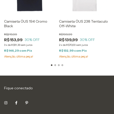
Camiseta ÖUS 194 Cromo
Camiseta ÖUS 238 Tentaculo
Black
Off-White
R$219,99
R$199,99
R$153,99
R$139,99
30
% OFF
30
% OFF
3
x
de
R$51,33
sem juros
2
x
de
R$70,00
sem juros
R$146,29
com
Pix
R$132,99
com
Pix
Atenção, última peça!
Atenção, última peça!
Fique conectado