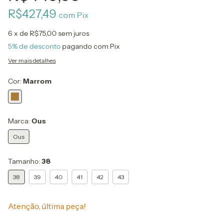
R$427,49
com
Pix
6
x de
R$75,00
sem juros
5% de desconto
pagando com Pix
Ver mais detalhes
Cor:
Marrom
Marca:
Ous
Ous
Tamanho:
38
38
39
40
41
42
43
Atenção, última peça!