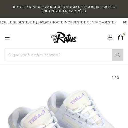
10% OFF COM CUPOM RATUS10 ACIMA DE R$ 399,99. *EXCETO
SNEAKERS E PROMOÇÕES.
SUL E SUDESTE) E R$ 599,90 (NORTE, NORDESTE E CENTRO-OESTE).
FRETE
0
1
/
5