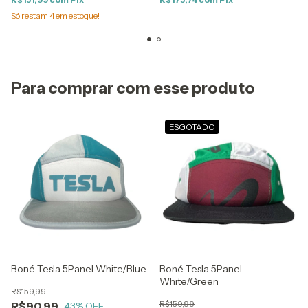
Só restam
4
em estoque!
Para comprar com esse produto
ESGOTADO
Boné Tesla 5Panel White/Blue
Boné Tesla 5Panel
White/Green
R$159,99
R$159,99
R$90,99
43
% OFF