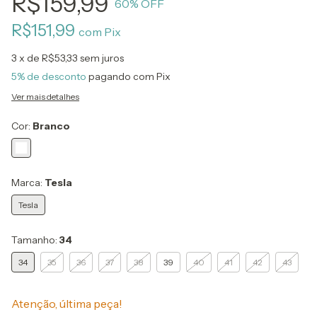
R$159,99
60
% OFF
R$151,99
com
Pix
3
x de
R$53,33
sem juros
5% de desconto
pagando com Pix
Ver mais detalhes
Cor:
Branco
Marca:
Tesla
Tesla
Tamanho:
34
34
35
36
37
38
39
40
41
42
43
Atenção, última peça!