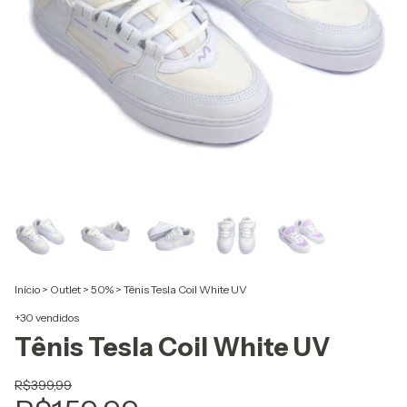
Início
>
Outlet
>
50%
>
Tênis Tesla Coil White UV
+30 vendidos
Tênis Tesla Coil White UV
R$399,99