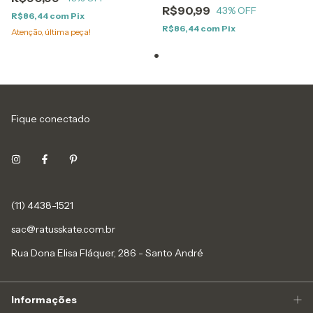
R$90,99
43
% OFF
R$86,44
com
Pix
R$86,44
com
Pix
Atenção, última peça!
Fique conectado
(11) 4438-1521
sac@ratusskate.com.br
Rua Dona Elisa Fláquer, 286 - Santo André
Informações