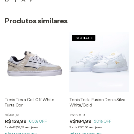
Produtos similares
ESGOTADO
Tenis Tesla Coil Off White
Tenis Tesla Fusion Denis Silva
Furta Cor
White/Gold
R$399,99
R$369,99
R$159,99
R$184,99
60
% OFF
50
% OFF
3
x
de
R$53,33
sem juros
3
x
de
R$61,66
sem juros
R$151,99
com
Pix
R$175,74
com
Pix