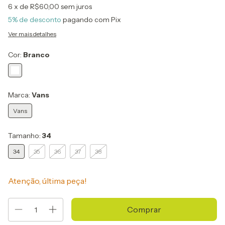
6
x de
R$60,00
sem juros
5% de desconto
pagando com Pix
Ver mais detalhes
Cor:
Branco
Marca:
Vans
Vans
Tamanho:
34
34
35
36
37
38
Atenção, última peça!