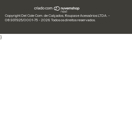
Copyright Del Cole Com. de Calçados, Roupas e Acessórios LTDA. -
08.937.925/0001-75 - 2026. Todos os direitos reservados.
}