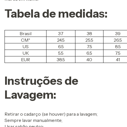
Tabela de medidas:
Brasil
37
38
39
CM*
24.5
25.5
26.5
US
6.5
7.5
8.5
UK
5.5
6.5
7.5
EUR
38.5
40
41
Instruções de
Lavagem:
Retirar o cadarço (se houver) para a lavagem;
Sempre lavar manualmente;
Usar sabão neutro;