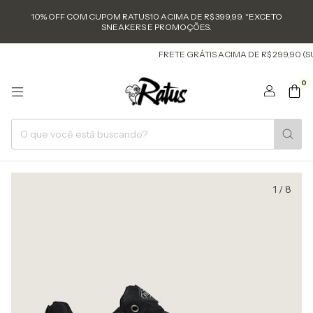
10% OFF COM CUPOM RATUS10 ACIMA DE R$ 399,99. *EXCETO
SNEAKERS E PROMOÇÕES.
FRETE GRÁTIS ACIMA DE R$ 299,90 (SUL E 
0
1
/
8