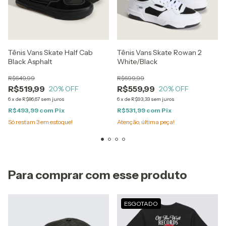
Tênis Vans Skate Half Cab
Tênis Vans Skate Rowan 2
Black Asphalt
White/Black
R$649,99
R$699,99
R$519,99
R$559,99
20
% OFF
20
% OFF
6
x
de
R$86,67
sem juros
6
x
de
R$93,33
sem juros
R$493,99
com
Pix
R$531,99
com
Pix
Só restam
3
em estoque!
Atenção, última peça!
Para comprar com esse produto
ESGOTADO