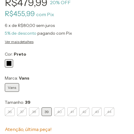
R$479,99
20
% OFF
R$455,99
com
Pix
6
x de
R$80,00
sem juros
5% de desconto
pagando com Pix
Ver mais detalhes
Cor:
Preto
Marca:
Vans
Vans
Tamanho:
39
36
37
38
39
40
41
42
43
44
Atenção, última peça!