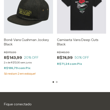
Boné Vans Cushman Jockey
Camiseta Vans Deep Cuts
Black
Black
R$179,99
R$149,99
R$143,99
R$74,99
20
% OFF
50
% OFF
2
x
de
R$72,00
sem juros
R$71,24
com
Pix
R$136,79
com
Pix
Só restam
2
em estoque!
Fique conectado