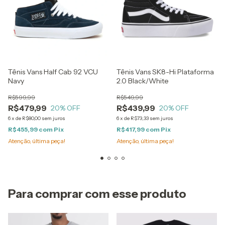
Tênis Vans Half Cab 92 VCU
Tênis Vans SK8-Hi Plataforma
Navy
2.0 Black/White
R$599,99
R$549,99
R$479,99
R$439,99
20
% OFF
20
% OFF
6
x
de
R$80,00
sem juros
6
x
de
R$73,33
sem juros
R$455,99
com
Pix
R$417,99
com
Pix
Atenção, última peça!
Atenção, última peça!
Para comprar com esse produto