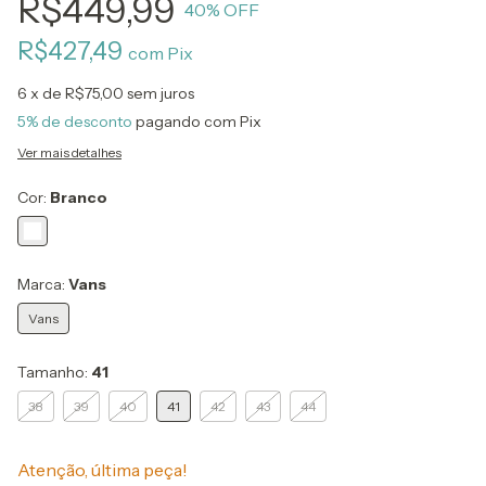
R$449,99
40
% OFF
R$427,49
com
Pix
6
x de
R$75,00
sem juros
5% de desconto
pagando com Pix
Ver mais detalhes
Cor:
Branco
Marca:
Vans
Vans
Tamanho:
41
38
39
40
41
42
43
44
Atenção, última peça!