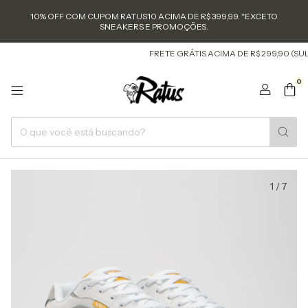
10% OFF COM CUPOM RATUS10 ACIMA DE R$ 399,99. *EXCETO
SNEAKERS E PROMOÇÕES.
FRETE GRÁTIS ACIMA DE R$ 299,90 (SUL E S
0
1
/
7