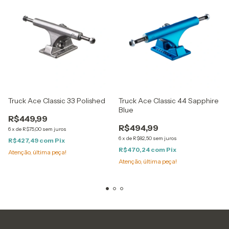
Truck Ace Classic 33 Polished
Truck Ace Classic 44 Sapphire
Blue
R$449,99
R$494,99
6
x
de
R$75,00
sem juros
6
x
de
R$82,50
sem juros
R$427,49
com
Pix
R$470,24
com
Pix
Atenção, última peça!
Atenção, última peça!