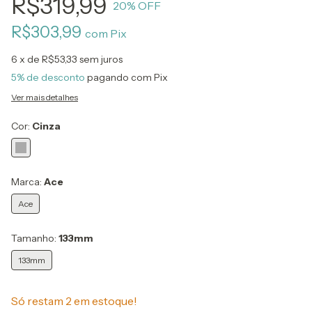
R$319,99
20
% OFF
R$303,99
com
Pix
6
x de
R$53,33
sem juros
5% de desconto
pagando com Pix
Ver mais detalhes
Cor:
Cinza
Marca:
Ace
Ace
Tamanho:
133mm
133mm
Só restam
2
em estoque!