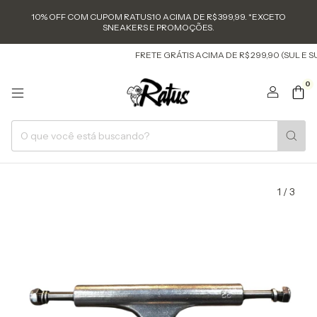
10% OFF COM CUPOM RATUS10 ACIMA DE R$ 399,99. *EXCETO
SNEAKERS E PROMOÇÕES.
FRETE GRÁTIS ACIMA DE R$ 299,90 (SUL E SU
0
1
/
3