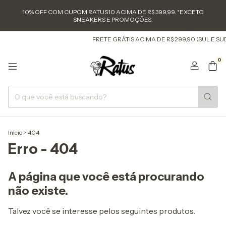
10% OFF COM CUPOM RATUS10 ACIMA DE R$ 399,99. *EXCETO
SNEAKERS E PROMOÇÕES.
FRETE GRÁTIS ACIMA DE R$ 299,90 (SUL E SU
0
Início
>
404
Erro - 404
A página que você está procurando
não existe.
Talvez você se interesse pelos seguintes produtos.