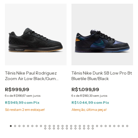
Tênis Nike Paul Rodriguez
Tênis Nike Dunk SB Low Pro Bt
Zoom Air Low Black/Gum
Bluetile Blue/Black
Light Brown
R$999,99
R$1.099,99
6
x
de
R$166,67
sem juros
6
x
de
R$183,33
sem juros
R$949,99
com
Pix
R$1.044,99
com
Pix
Só restam
2
em estoque!
Atenção, última peça!