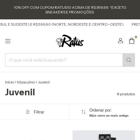
10% OFF COM CUPOM RATUS10 ACIMA DE R$ 399,99. *EXCETO
SNEAKERS E PROMOÇÕES.
SUL E SUDESTE) E R$ 599,90 (NORTE, NORDESTE E CENTRO-OESTE).
FRETE
0
Início
>
Masculino
>
Juvenil
Juvenil
8 produtos
Ordenar por:
Filtrar
Mais novo ao mais antigo