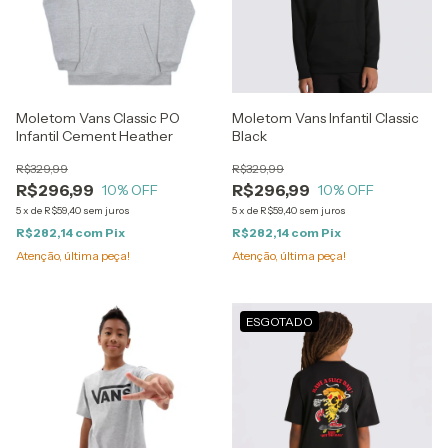
Moletom Vans Classic PO
Moletom Vans Infantil Classic
Infantil Cement Heather
Black
R$329,99
R$329,99
R$296,99
R$296,99
10
% OFF
10
% OFF
5
x
de
R$59,40
sem juros
5
x
de
R$59,40
sem juros
R$282,14
com
Pix
R$282,14
com
Pix
Atenção, última peça!
Atenção, última peça!
ESGOTADO