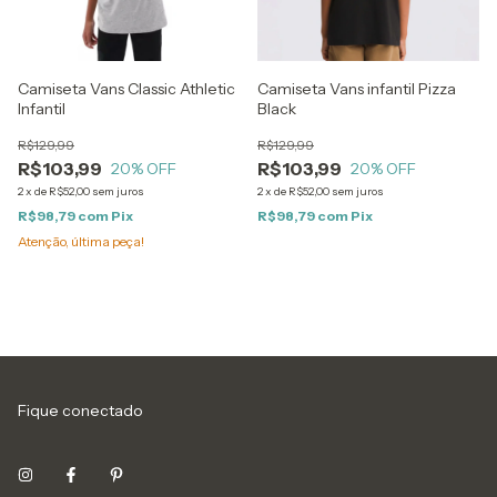
Camiseta Vans Classic Athletic
Camiseta Vans infantil Pizza
Infantil
Black
R$129,99
R$129,99
R$103,99
R$103,99
20
% OFF
20
% OFF
2
x
de
R$52,00
sem juros
2
x
de
R$52,00
sem juros
R$98,79
com
Pix
R$98,79
com
Pix
Atenção, última peça!
Fique conectado