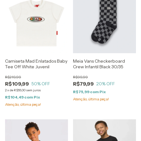
Camiseta Mad Enlatados Baby
Meia Vans Checkerboard
Tee Off White Juvenil
Crew Infantil Black 30/35
R$219,99
R$99,99
R$109,99
R$79,99
50
% OFF
20
% OFF
2
x
de
R$55,00
sem juros
R$75,99
com
Pix
R$104,49
com
Pix
Atenção, última peça!
Atenção, última peça!