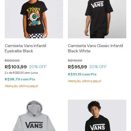
Camiseta Vans infantil
Camiseta Vans Classic Infantil
Eyeballie Black
Black White
R$129,99
R$119,99
R$103,99
R$95,99
20
% OFF
20
% OFF
2
x
de
R$52,00
sem juros
R$91,19
com
Pix
R$98,79
com
Pix
Atenção, última peça!
Atenção, última peça!