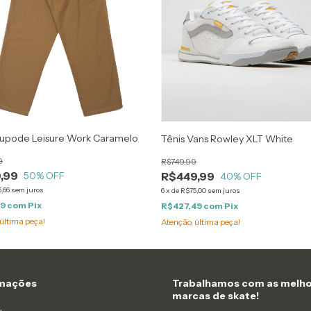
Tupode Leisure Work Caramelo
Tênis Vans Rowley XLT White
9
R$749,99
,99
50
% OFF
R$449,99
40
% OFF
,66
sem juros
6
x
de
R$75,00
sem juros
99
com
Pix
R$427,49
com
Pix
última peça!
Atenção, última peça!
rmações
Trabalhamos com as melho
marcas de skate!