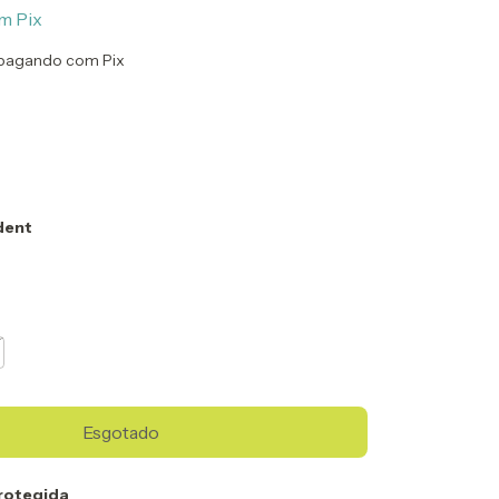
m
Pix
pagando com Pix
dent
rotegida