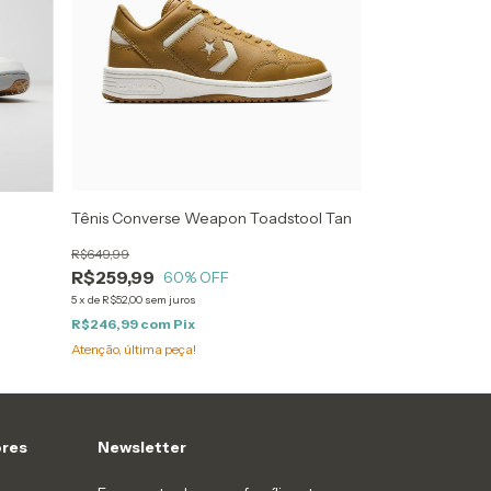
Tênis Converse Weapon Toadstool Tan
R$649,99
R$259,99
60
% OFF
5
x
de
R$52,00
sem juros
R$246,99
com
Pix
Atenção, última peça!
res
Newsletter