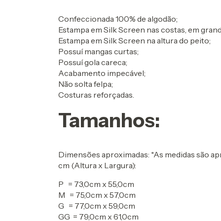
Confeccionada 100% de algodão;
Estampa em Silk Screen nas costas, em grand
Estampa em Silk Screen na altura do peito;
Possuí mangas curtas;
Possuí gola careca;
Acabamento impecável;
Não solta felpa;
Costuras reforçadas.
Tamanhos:
Dimensões aproximadas: *As medidas são apr
cm (Altura x Largura):
P = 73,0cm x 55,0cm
M = 75,0cm x 57,0cm
G = 77,0cm x 59,0cm
GG = 79,0cm x 61,0cm