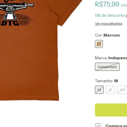
R$75,99
co
5% de desconto
Ver mais detalhes
Cor:
Marrom
Marca:
Indepen
Independent
Tamanho:
M
M
G
GG
Compra p