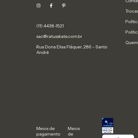
Conta
Troca
Políti
(11) 4438-1521
Políti
sac@ratusskate.com.br
Quem
Rua Dona Elisa Fláquer, 286 - Santo
André
Meios de
Meios
pagamento
de