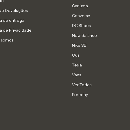
to
Cariúma
s e Devoluções
Converse
ca de entrega
DC Shoes
ca de Privacidade
New Balance
 somos
Nike SB
Öus
Tesla
Vans
Ver Todos
Freeday