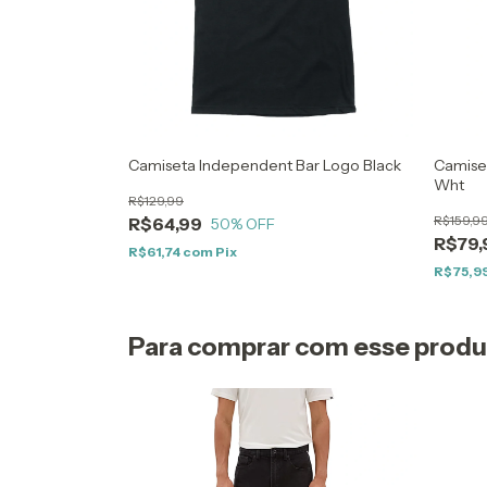
Camiseta Independent Bar Logo Black
Camise
Wht
R$129,99
R$159,9
R$64,99
50
% OFF
R$79,
R$61,74
com
Pix
R$75,9
Para comprar com esse prod