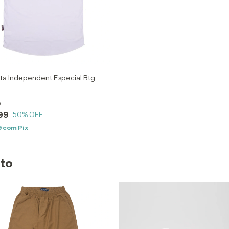
ta Independent Especial Btg
9
99
50
% OFF
9
com
Pix
uto