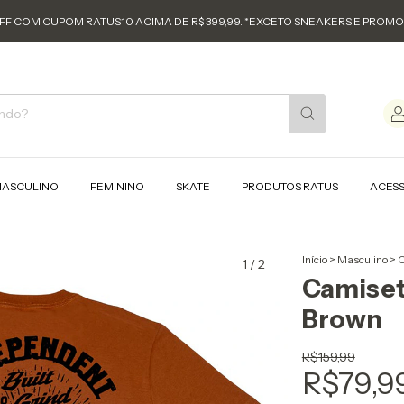
FF COM CUPOM RATUS10 ACIMA DE R$ 399,99. *EXCETO SNEAKERS E PROM
ASCULINO
FEMININO
SKATE
PRODUTOS RATUS
ACES
Início
>
Masculino
>
C
1
/
2
Camiset
Brown
R$159,99
R$79,9