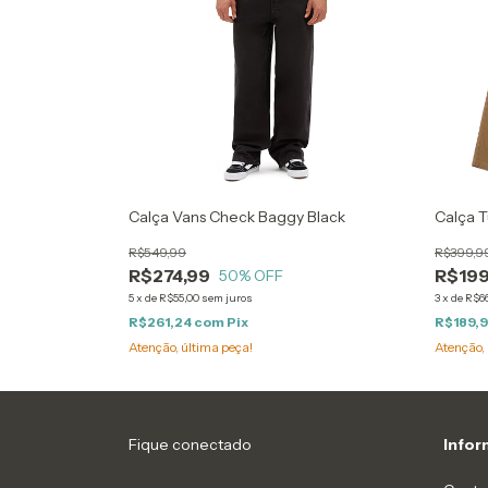
Calça Vans Check Baggy Black
Calça 
R$549,99
R$399,9
R$274,99
R$199
50
% OFF
5
x
de
R$55,00
sem juros
3
x
de
R$66
R$261,24
com
Pix
R$189,
Atenção, última peça!
Atenção, 
Fique conectado
Info