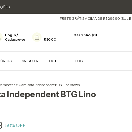
OÇÕES.
FRETE GRÁTIS ACIMA DE R$ 299,90 (SUL E SUDEST
Login
/
Carrinho
(
0
)
Cadastre-se
R$0,00
SÓRIOS
SNEAKER
OUTLET
BLOG
amisetas
>
Camiseta Independent BTG Lino Brown
a Independent BTG Lino
9
50
% OFF